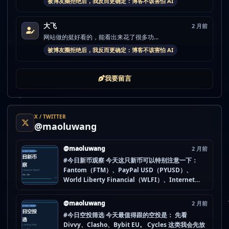
被博友圈拒绝后，我反而更确定：博客不该害怕 AI
大飞
2 月前
网站做的挺好看的，能看出来花了很多功...
被博友圈拒绝后，我反而更确定：博客不该害怕 AI
我要留言
X / TWITTER
@maoluwang
@maoluwang
2 月前
#今日新币观察 今天这只新币可以特别注意一下：
Fantom（FTM）、PayPal USD（PYUSD）、
World Liberty Financial（WLFI）、Internet
Computer (IOU)（ICP） 不是因为它们一定最猛，
而是更像“热度是不是在回流”的样本。 这种时候最怕
@maoluwang
2 月前
把...
#今日空投筛选 今天最值得跟的空投是： 先看
Divvy、Clasho、Bybit EU。 Cycles 这类我会先放