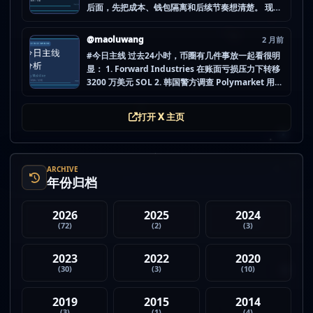
后面，先把成本、钱包隔离和后续节奏想清楚。 现在
做空投最怕的不是没项目，而是一下全开，最后一条
都没做扎实。 mao.lu/today-airdrop-selecti… #空
@maoluwang
2 月前
投项目 #...
#今日主线 过去24小时，币圈有几件事放一起看很明
显： 1. Forward Industries 在账面亏损压力下转移
3200 万美元 SOL 2. 韩国警方调查 Polymarket 用户
非法赌博行为 3. 加密亿万富翁继续资助支持加密货币
的政治力量 4. Strategy 的杠杆比特币模型迎...
打开 X 主页
ARCHIVE
年份归档
2026
2025
2024
(72)
(2)
(3)
2023
2022
2020
(30)
(3)
(10)
2019
2015
2014
(3)
(1)
(4)