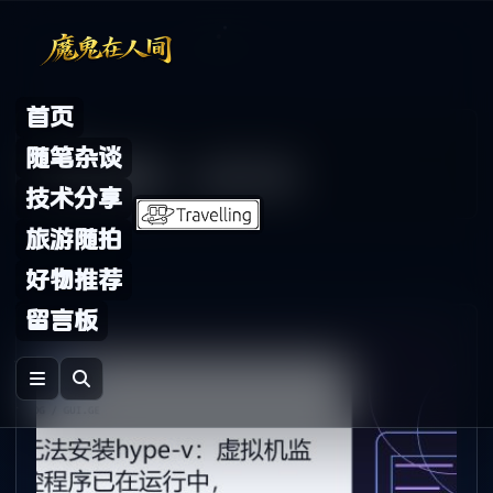
Skip to content
首页
Archive
随笔杂谈
年度归档：
2015 年
技术分享
旅游随拍
好物推荐
留言板