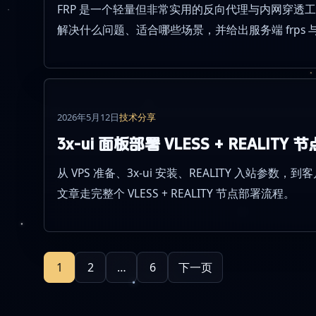
FRP 是一个轻量但非常实用的反向代理与内网穿透
解决什么问题、适合哪些场景，并给出服务端 frps 与
2026年5月12日
技术分享
3x-ui 面板部署 VLESS + REALIT
从 VPS 准备、3x-ui 安装、REALITY 入站参
文章走完整个 VLESS + REALITY 节点部署流程。
文
1
2
…
6
下一页
章