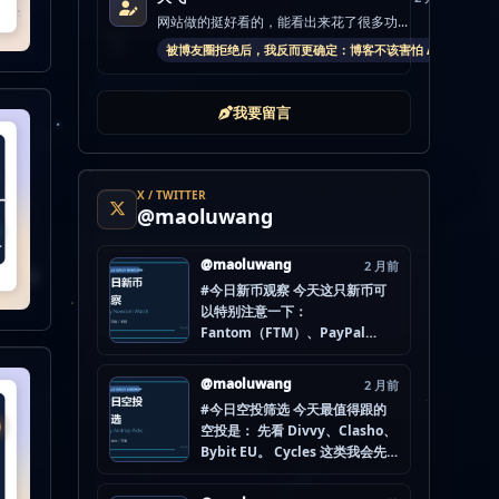
网站做的挺好看的，能看出来花了很多功...
被博友圈拒绝后，我反而更确定：博客不该害怕 AI
我要留言
X / TWITTER
@maoluwang
@maoluwang
2 月前
#今日新币观察 今天这只新币可
以特别注意一下：
Fantom（FTM）、PayPal
USD（PYUSD）、World
Liberty Financial（WLFI）、
@maoluwang
2 月前
Internet Computer (IOU)
#今日空投筛选 今天最值得跟的
（ICP） 不是因为它们一定最
空投是： 先看 Divvy、Clasho、
猛，而是更像“热度是不是在回流”
Bybit EU。 Cycles 这类我会先
的样本。 这种时候最怕把...
放后面，先把成本、钱包隔离和
后续节奏想清楚。 现在做空投最