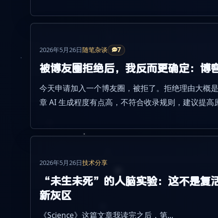
99QFFW，新用户可得 ¥10 API 体验金，注册
40 天有效。
2026年5月26日
随笔杂谈
7
被博友圈拒绝后，我反而更确定：博客不
今天申请加入一个博友圈，被拒了。拒绝理由大概
章 AI 生成程度有点高，不符合收录规则，建议提
请。
2026年5月26日
技术分享
“未生未死”的人脑实验：这不是复
新灰区
《Science》这篇文章我读完之后，第...