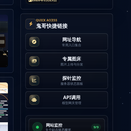
QUICK ACCESS
鬼哥快捷链接
网址导航
常用入口集合
专属图床
图片上传与分发
探针监控
服务器状态面板
API调用
模型网关管理
网站监控
9/9
9 个站点状态概览