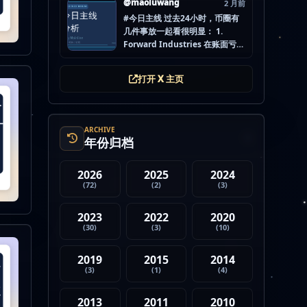
@maoluwang
2 月前
怕的不是没项目，而是一下全
#今日主线 过去24小时，币圈有
开，最后一条都没做扎实。
几件事放一起看很明显： 1.
mao.lu/today-airdrop-
Forward Industries 在账面亏损
selecti… #空投项目 #...
压力下转移 3200 万美元 SOL 2.
韩国警方调查 Polymarket 用户
打开 X 主页
非法赌博行为 3. 加密亿万富翁继
续资助支持加密货币的政治力量
4. Strategy 的杠杆比特币模型
迎...
ARCHIVE
年份归档
2026
2025
2024
(72)
(2)
(3)
2023
2022
2020
(30)
(3)
(10)
2019
2015
2014
(3)
(1)
(4)
2013
2011
2010