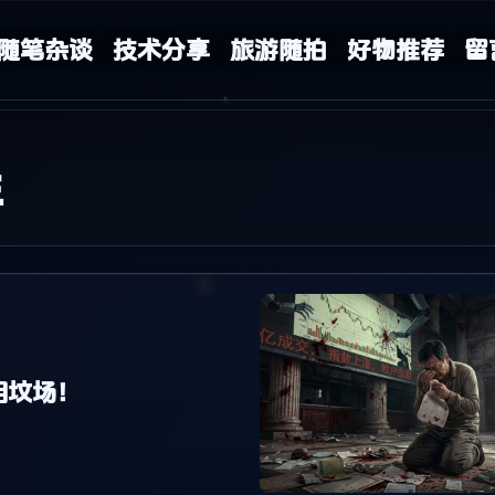
随笔杂谈
技术分享
旅游随拍
好物推荐
留
年
泪坟场！