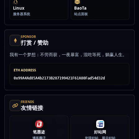
Linux
BaoTa
服务器系统
站点面板
SPONSOR
打赏 / 赞助
我有一个梦想：不劳而获，一夜暴富，混吃等死，躺赢人生。
ETH ADDRESS
0x99A4Ad85A4b2173B287199421F61A80Fad54d32d
FRIENDS
友情链接
笔墨迹
好站网
博客圈子
发现好站、展示好站