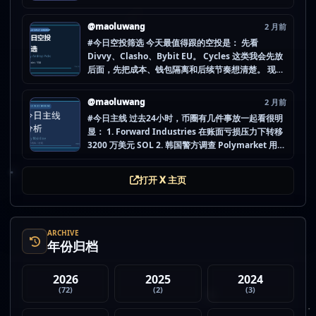
Computer (IOU)（ICP） 不是因为它们一定最猛，
而是更像“热度是不是在回流”的样本。 这种时候最怕
@maoluwang
2 月前
把...
#今日空投筛选 今天最值得跟的空投是： 先看
Divvy、Clasho、Bybit EU。 Cycles 这类我会先放
后面，先把成本、钱包隔离和后续节奏想清楚。 现在
做空投最怕的不是没项目，而是一下全开，最后一条
都没做扎实。 mao.lu/today-airdrop-selecti… #空
@maoluwang
2 月前
投项目 #...
#今日主线 过去24小时，币圈有几件事放一起看很明
显： 1. Forward Industries 在账面亏损压力下转移
3200 万美元 SOL 2. 韩国警方调查 Polymarket 用户
非法赌博行为 3. 加密亿万富翁继续资助支持加密货币
的政治力量 4. Strategy 的杠杆比特币模型迎...
打开 X 主页
ARCHIVE
年份归档
2026
2025
2024
(72)
(2)
(3)