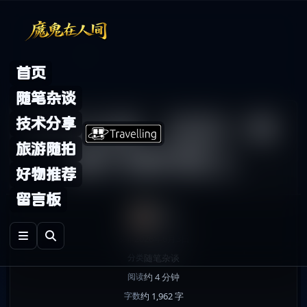
Skip to content
首页
随笔杂谈
三十七岁，站在一条
技术分享
旅游随拍
看不清的路上
好物推荐
留言板
鬼哥
2026年6月3日
发布
随笔杂谈
分类
约 4 分钟
阅读
约 1,962 字
字数