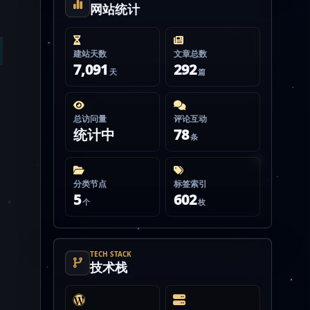
网站统计
建站天数
文章总数
7,091
292
天
篇
总访问量
评论互动
统计中
78
条
分类节点
标签索引
5
602
个
枚
TECH STACK
技术栈