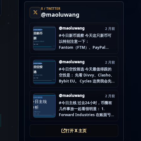
X / TWITTER
@maoluwang
@maoluwang
2 月前
#今日新币观察 今天这只新币可
以特别注意一下：
Fantom（FTM）、PayPal
USD（PYUSD）、World
Liberty Financial（WLFI）、
@maoluwang
2 月前
Internet Computer (IOU)
#今日空投筛选 今天最值得跟的
（ICP） 不是因为它们一定最
空投是： 先看 Divvy、Clasho、
猛，而是更像“热度是不是在回流”
Bybit EU。 Cycles 这类我会先
的样本。 这种时候最怕把...
放后面，先把成本、钱包隔离和
后续节奏想清楚。 现在做空投最
@maoluwang
2 月前
怕的不是没项目，而是一下全
#今日主线 过去24小时，币圈有
开，最后一条都没做扎实。
几件事放一起看很明显： 1.
mao.lu/today-airdrop-
Forward Industries 在账面亏损
selecti… #空投项目 #...
压力下转移 3200 万美元 SOL 2.
韩国警方调查 Polymarket 用户
打开 X 主页
非法赌博行为 3. 加密亿万富翁继
续资助支持加密货币的政治力量