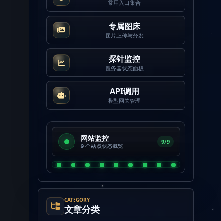
常用入口集合
专属图床
图片上传与分发
探针监控
服务器状态面板
API调用
模型网关管理
网站监控
9/9
9 个站点状态概览
CATEGORY
文章分类