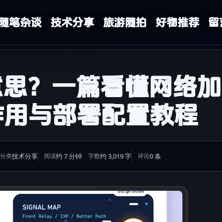
随笔杂谈
技术分享
旅游随拍
好物推荐
留
意思？一篇看懂网络加
作用与部署配置教程
技术分享
约 7 分钟
约 3,019 字
0 条
分类
阅读
字数
评论