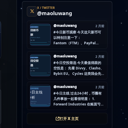
X / TWITTER
@maoluwang
@maoluwang
2 月前
#今日新币观察 今天这只新币可
以特别注意一下：
Fantom（FTM）、PayPal
USD（PYUSD）、World
Liberty Financial（WLFI）、
@maoluwang
2 月前
Internet Computer (IOU)
#今日空投筛选 今天最值得跟的
（ICP） 不是因为它们一定最
空投是： 先看 Divvy、Clasho、
猛，而是更像“热度是不是在回流”
Bybit EU。 Cycles 这类我会先
的样本。 这种时候最怕把...
放后面，先把成本、钱包隔离和
后续节奏想清楚。 现在做空投最
@maoluwang
2 月前
怕的不是没项目，而是一下全
#今日主线 过去24小时，币圈有
开，最后一条都没做扎实。
几件事放一起看很明显： 1.
mao.lu/today-airdrop-
Forward Industries 在账面亏损
selecti… #空投项目 #...
压力下转移 3200 万美元 SOL 2.
韩国警方调查 Polymarket 用户
打开 X 主页
非法赌博行为 3. 加密亿万富翁继
续资助支持加密货币的政治力量