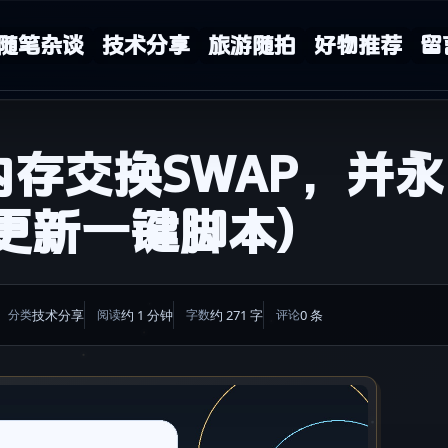
随笔杂谈
技术分享
旅游随拍
好物推荐
留
设置内存交换SWAP，并永
更新一键脚本)
技术分享
约 1 分钟
约 271 字
0 条
分类
阅读
字数
评论