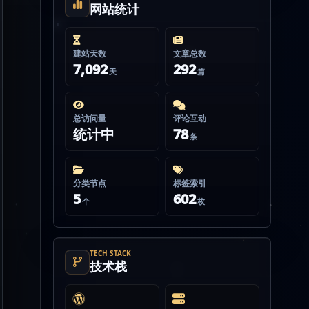
网站统计
建站天数
文章总数
7,092
292
天
篇
总访问量
评论互动
统计中
78
条
分类节点
标签索引
5
602
个
枚
TECH STACK
技术栈