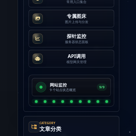
常用入口集合
专属图床
图片上传与分发
探针监控
服务器状态面板
API调用
模型网关管理
网站监控
9/9
9 个站点状态概览
CATEGORY
文章分类