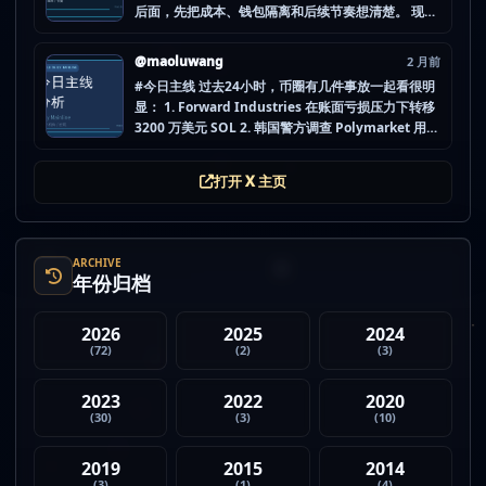
后面，先把成本、钱包隔离和后续节奏想清楚。 现在
做空投最怕的不是没项目，而是一下全开，最后一条
都没做扎实。 mao.lu/today-airdrop-selecti… #空
@maoluwang
2 月前
投项目 #...
#今日主线 过去24小时，币圈有几件事放一起看很明
显： 1. Forward Industries 在账面亏损压力下转移
3200 万美元 SOL 2. 韩国警方调查 Polymarket 用户
非法赌博行为 3. 加密亿万富翁继续资助支持加密货币
的政治力量 4. Strategy 的杠杆比特币模型迎...
打开 X 主页
ARCHIVE
年份归档
2026
2025
2024
(72)
(2)
(3)
2023
2022
2020
(30)
(3)
(10)
2019
2015
2014
(3)
(1)
(4)