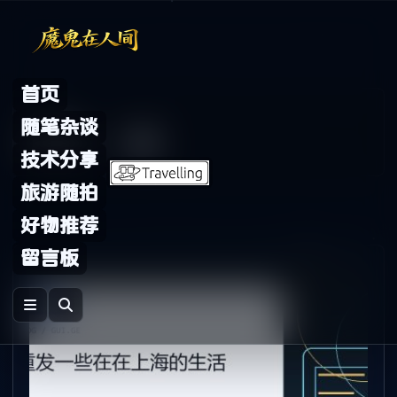
Skip to content
首页
Archive
随笔杂谈
标签：
一些
技术分享
旅游随拍
好物推荐
留言板