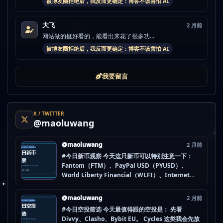
被博友圈拒绝后，我反而更确定：博客不该害怕 AI
大飞
2 月前
网站做的挺好看的，能看出来花了很多功...
被博友圈拒绝后，我反而更确定：博客不该害怕 AI
我要留言
X / TWITTER
@maoluwang
@maoluwang
2 月前
#今日新币观察 今天这只新币可以特别注意一下：
Fantom（FTM）、PayPal USD（PYUSD）、
World Liberty Financial（WLFI）、Internet
Computer (IOU)（ICP） 不是因为它们一定最猛，
而是更像“热度是不是在回流”的样本。 这种时候最怕
@maoluwang
2 月前
把...
#今日空投筛选 今天最值得跟的空投是： 先看
Divvy、Clasho、Bybit EU。 Cycles 这类我会先放