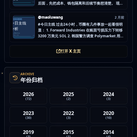
后面，先把成本、钱包隔离和后续节奏想清楚。 现在
做空投最怕的不是没项目，而是一下全开，最后一条
都没做扎实。 mao.lu/today-airdrop-selecti… #空
@maoluwang
2 月前
投项目 #...
#今日主线 过去24小时，币圈有几件事放一起看很明
显： 1. Forward Industries 在账面亏损压力下转移
3200 万美元 SOL 2. 韩国警方调查 Polymarket 用户
非法赌博行为 3. 加密亿万富翁继续资助支持加密货币
的政治力量 4. Strategy 的杠杆比特币模型迎...
打开 X 主页
ARCHIVE
年份归档
2026
2025
2024
(72)
(2)
(3)
2023
2022
2020
(30)
(3)
(10)
2019
2015
2014
(3)
(1)
(4)