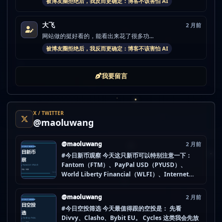
被博友圈拒绝后，我反而更确定：博客不该害怕 AI
大飞
2 月前
网站做的挺好看的，能看出来花了很多功...
被博友圈拒绝后，我反而更确定：博客不该害怕 AI
我要留言
X / TWITTER
@maoluwang
@maoluwang
2 月前
#今日新币观察 今天这只新币可以特别注意一下：
Fantom（FTM）、PayPal USD（PYUSD）、
World Liberty Financial（WLFI）、Internet
Computer (IOU)（ICP） 不是因为它们一定最猛，
而是更像“热度是不是在回流”的样本。 这种时候最怕
@maoluwang
2 月前
把...
#今日空投筛选 今天最值得跟的空投是： 先看
Divvy、Clasho、Bybit EU。 Cycles 这类我会先放