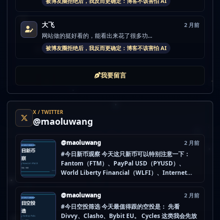
被博友圈拒绝后，我反而更确定：博客不该害怕 AI
大飞
2 月前
网站做的挺好看的，能看出来花了很多功...
被博友圈拒绝后，我反而更确定：博客不该害怕 AI
我要留言
X / TWITTER
@maoluwang
@maoluwang
2 月前
#今日新币观察 今天这只新币可以特别注意一下：
Fantom（FTM）、PayPal USD（PYUSD）、
World Liberty Financial（WLFI）、Internet
Computer (IOU)（ICP） 不是因为它们一定最猛，
而是更像“热度是不是在回流”的样本。 这种时候最怕
@maoluwang
2 月前
把...
#今日空投筛选 今天最值得跟的空投是： 先看
Divvy、Clasho、Bybit EU。 Cycles 这类我会先放