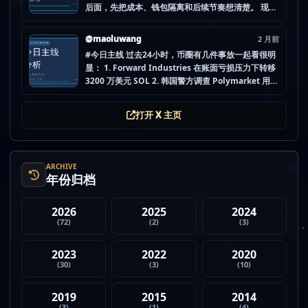
后面，先把成本、钱包隔离和后续节奏想清楚。 现在
做空投最怕的不是没项目，而是一下全开，最后一条
都没做扎实。 mao.lu/today-airdrop-selecti… #空
@maoluwang
2 月前
投项目 #...
#今日主线 过去24小时，币圈有几件事放一起看很明
显： 1. Forward Industries 在账面亏损压力下转移
3200 万美元 SOL 2. 韩国警方调查 Polymarket 用户
非法赌博行为 3. 加密亿万富翁继续资助支持加密货币
的政治力量 4. Strategy 的杠杆比特币模型迎...
打开 X 主页
ARCHIVE
年份归档
2026
2025
2024
(72)
(2)
(3)
2023
2022
2020
(30)
(3)
(10)
2019
2015
2014
(3)
(1)
(4)