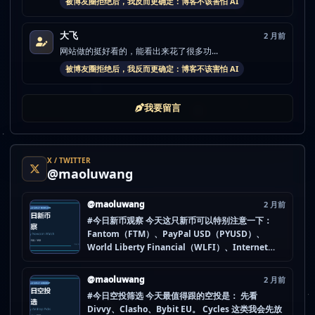
被博友圈拒绝后，我反而更确定：博客不该害怕 AI
大飞
2 月前
网站做的挺好看的，能看出来花了很多功...
被博友圈拒绝后，我反而更确定：博客不该害怕 AI
我要留言
X / TWITTER
@maoluwang
@maoluwang
2 月前
#今日新币观察 今天这只新币可以特别注意一下：
Fantom（FTM）、PayPal USD（PYUSD）、
World Liberty Financial（WLFI）、Internet
Computer (IOU)（ICP） 不是因为它们一定最猛，
而是更像“热度是不是在回流”的样本。 这种时候最怕
@maoluwang
2 月前
把...
#今日空投筛选 今天最值得跟的空投是： 先看
Divvy、Clasho、Bybit EU。 Cycles 这类我会先放