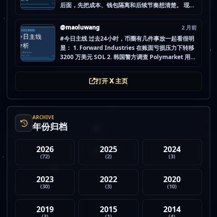
后面，先把成本、钱包隔离和后续节奏想清楚。 现在
做空投最怕的不是没项目，而是一下全开，最后一条
都没做扎实。 mao.lu/today-airdrop-selecti… #空
@maoluwang
2 月前
投项目 #...
#今日主线 过去24小时，币圈有几件事放一起看很明
显： 1. Forward Industries 在账面亏损压力下转移
3200 万美元 SOL 2. 韩国警方调查 Polymarket 用户
非法赌博行为 3. 加密亿万富翁继续资助支持加密货币
的政治力量 4. Strategy 的杠杆比特币模型迎...
打开 X 主页
ARCHIVE
年份归档
2026
2025
2024
(72)
(2)
(3)
2023
2022
2020
(30)
(3)
(10)
2019
2015
2014
(3)
(1)
(4)