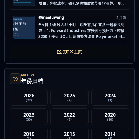
后面，先把成本、钱包隔离和后续节奏想清楚。 现在
做空投最怕的不是没项目，而是一下全开，最后一条
都没做扎实。 mao.lu/today-airdrop-selecti… #空
@maoluwang
2 月前
投项目 #...
#今日主线 过去24小时，币圈有几件事放一起看很明
显： 1. Forward Industries 在账面亏损压力下转移
3200 万美元 SOL 2. 韩国警方调查 Polymarket 用户
非法赌博行为 3. 加密亿万富翁继续资助支持加密货币
的政治力量 4. Strategy 的杠杆比特币模型迎...
打开 X 主页
ARCHIVE
年份归档
2026
2025
2024
(72)
(2)
(3)
2023
2022
2020
(30)
(3)
(10)
2019
2015
2014
(3)
(1)
(4)