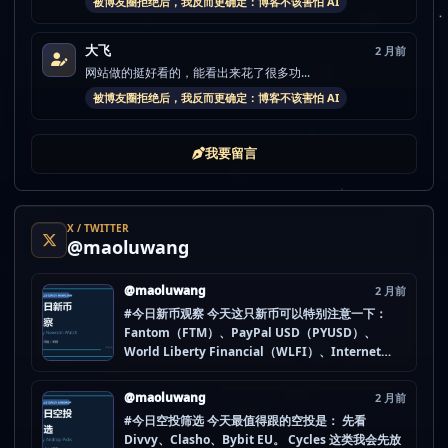
被博友圈拒绝后，我反而更确定：博客不该害怕 AI
大飞
2 月前
网站做的挺好看的，能看出来花了很多功...
被博友圈拒绝后，我反而更确定：博客不该害怕 AI
我要留言
X / TWITTER
@maoluwang
@maoluwang
2 月前
#今日新币观察 今天这只新币可以特别注意一下：
Fantom（FTM）、PayPal USD（PYUSD）、
World Liberty Financial（WLFI）、Internet
Computer (IOU)（ICP） 不是因为它们一定最猛，
而是更像“热度是不是在回流”的样本。 这种时候最怕
@maoluwang
2 月前
把...
#今日空投筛选 今天最值得跟的空投是： 先看
Divvy、Clasho、Bybit EU。 Cycles 这类我会先放