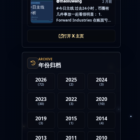
@maoluwang
2 月前
怕的不是没项目，而是一下全
#今日主线 过去24小时，币圈有
开，最后一条都没做扎实。
几件事放一起看很明显： 1.
mao.lu/today-airdrop-
Forward Industries 在账面亏损
selecti… #空投项目 #...
压力下转移 3200 万美元 SOL 2.
韩国警方调查 Polymarket 用户
打开 X 主页
非法赌博行为 3. 加密亿万富翁继
续资助支持加密货币的政治力量
4. Strategy 的杠杆比特币模型
迎...
ARCHIVE
年份归档
2026
2025
2024
(72)
(2)
(3)
2023
2022
2020
(30)
(3)
(10)
2019
2015
2014
(3)
(1)
(4)
2013
2011
2010