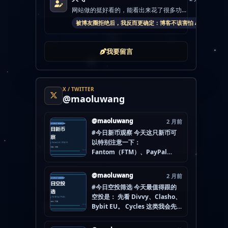
网站做的挺好看的，能看出来花了很多功...
被博友圈拒绝后，我反而更确定：博客不该害怕 AI
我要留言
X / TWITTER
@maoluwang
@maoluwang
2 月前
#今日新币观察 今天这只新币可
以特别注意一下：
Fantom（FTM）、PayPal
USD（PYUSD）、World
Liberty Financial（WLFI）、
@maoluwang
2 月前
Internet Computer (IOU)
#今日空投筛选 今天最值得跟的
（ICP） 不是因为它们一定最
空投是： 先看 Divvy、Clasho、
猛，而是更像“热度是不是在回流”
Bybit EU。 Cycles 这类我会先
的样本。 这种时候最怕把...
放后面，先把成本、钱包隔离和
后续节奏想清楚。 现在做空投最