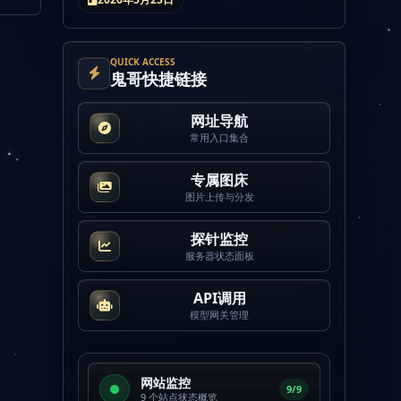
QUICK ACCESS
鬼哥快捷链接
网址导航
常用入口集合
专属图床
图片上传与分发
探针监控
服务器状态面板
API调用
模型网关管理
网站监控
9/9
9 个站点状态概览