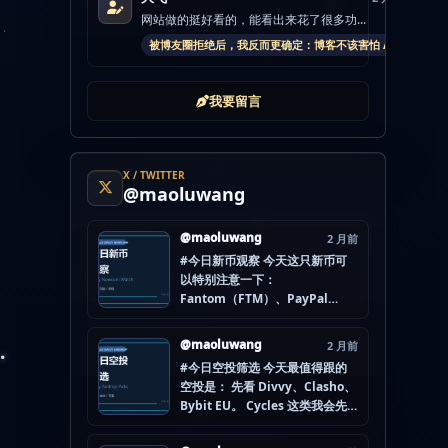
网站做的挺好看的，能看出来花了很多功...
被博友圈拒绝后，我反而更确定：博客不该害怕 AI
我要留言
X / TWITTER
@maoluwang
@maoluwang
2 月前
#今日新币观察 今天这只新币可
以特别注意一下：
Fantom（FTM）、PayPal
USD（PYUSD）、World
Liberty Financial（WLFI）、
@maoluwang
2 月前
Internet Computer (IOU)
#今日空投筛选 今天最值得跟的
（ICP） 不是因为它们一定最
空投是： 先看 Divvy、Clasho、
猛，而是更像“热度是不是在回流”
Bybit EU。 Cycles 这类我会先
的样本。 这种时候最怕把...
放后面，先把成本、钱包隔离和
后续节奏想清楚。 现在做空投最