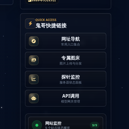
QUICK ACCESS
鬼哥快捷链接
网址导航
常用入口集合
专属图床
图片上传与分发
探针监控
服务器状态面板
API调用
模型网关管理
网站监控
9/9
9 个站点状态概览