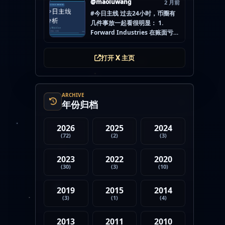
@maoluwang
2 月前
怕的不是没项目，而是一下全
#今日主线 过去24小时，币圈有
开，最后一条都没做扎实。
几件事放一起看很明显： 1.
mao.lu/today-airdrop-
Forward Industries 在账面亏损
selecti… #空投项目 #...
压力下转移 3200 万美元 SOL 2.
韩国警方调查 Polymarket 用户
打开 X 主页
非法赌博行为 3. 加密亿万富翁继
续资助支持加密货币的政治力量
4. Strategy 的杠杆比特币模型
迎...
ARCHIVE
年份归档
2026
2025
2024
(72)
(2)
(3)
2023
2022
2020
(30)
(3)
(10)
2019
2015
2014
(3)
(1)
(4)
2013
2011
2010