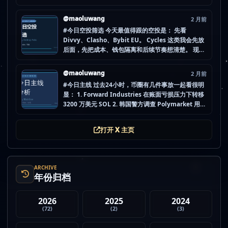
Computer (IOU)（ICP） 不是因为它们一定最猛，
而是更像“热度是不是在回流”的样本。 这种时候最怕
@maoluwang
2 月前
把...
#今日空投筛选 今天最值得跟的空投是： 先看
Divvy、Clasho、Bybit EU。 Cycles 这类我会先放
后面，先把成本、钱包隔离和后续节奏想清楚。 现在
做空投最怕的不是没项目，而是一下全开，最后一条
都没做扎实。 mao.lu/today-airdrop-selecti… #空
@maoluwang
2 月前
投项目 #...
#今日主线 过去24小时，币圈有几件事放一起看很明
显： 1. Forward Industries 在账面亏损压力下转移
3200 万美元 SOL 2. 韩国警方调查 Polymarket 用户
非法赌博行为 3. 加密亿万富翁继续资助支持加密货币
的政治力量 4. Strategy 的杠杆比特币模型迎...
打开 X 主页
ARCHIVE
年份归档
2026
2025
2024
(72)
(2)
(3)