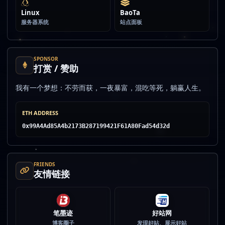
Linux
BaoTa
服务器系统
站点面板
SPONSOR
打赏 / 赞助
我有一个梦想：不劳而获，一夜暴富，混吃等死，躺赢人生。
ETH ADDRESS
0x99A4Ad85A4b2173B287199421F61A80Fad54d32d
FRIENDS
友情链接
笔墨迹
好站网
博客圈子
发现好站、展示好站