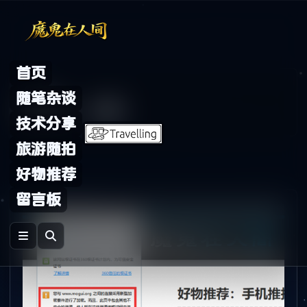
Skip to content
首页
Archive
随笔杂谈
标签：
小锁
技术分享
旅游随拍
好物推荐
留言板