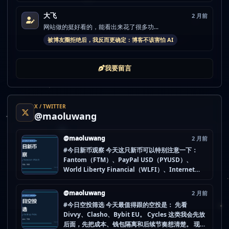
大飞
2 月前
网站做的挺好看的，能看出来花了很多功...
被博友圈拒绝后，我反而更确定：博客不该害怕 AI
我要留言
X / TWITTER
@maoluwang
@maoluwang
2 月前
#今日新币观察 今天这只新币可以特别注意一下：
Fantom（FTM）、PayPal USD（PYUSD）、
World Liberty Financial（WLFI）、Internet
Computer (IOU)（ICP） 不是因为它们一定最猛，
而是更像“热度是不是在回流”的样本。 这种时候最怕
@maoluwang
2 月前
把...
#今日空投筛选 今天最值得跟的空投是： 先看
Divvy、Clasho、Bybit EU。 Cycles 这类我会先放
后面，先把成本、钱包隔离和后续节奏想清楚。 现在