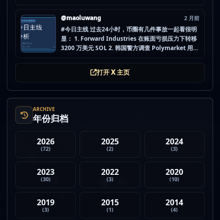
做空投最怕的不是没项目，而是一下全开，最后一条
都没做扎实。 mao.lu/today-airdrop-selecti… #空
@maoluwang
2 月前
投项目 #...
#今日主线 过去24小时，币圈有几件事放一起看很明
显： 1. Forward Industries 在账面亏损压力下转移
3200 万美元 SOL 2. 韩国警方调查 Polymarket 用户
非法赌博行为 3. 加密亿万富翁继续资助支持加密货币
的政治力量 4. Strategy 的杠杆比特币模型迎...
打开 X 主页
ARCHIVE
年份归档
2026
2025
2024
(72)
(2)
(3)
2023
2022
2020
(30)
(3)
(10)
2019
2015
2014
(3)
(1)
(4)