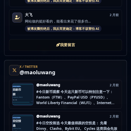
被博友圈拒绝后，我反而更确定：博客不该害怕 AI
大飞
2 月前
网站做的挺好看的，能看出来花了很多功...
被博友圈拒绝后，我反而更确定：博客不该害怕 AI
我要留言
X / TWITTER
@maoluwang
@maoluwang
2 月前
#今日新币观察 今天这只新币可以特别注意一下：
Fantom（FTM）、PayPal USD（PYUSD）、
World Liberty Financial（WLFI）、Internet
Computer (IOU)（ICP） 不是因为它们一定最猛，
而是更像“热度是不是在回流”的样本。 这种时候最怕
@maoluwang
2 月前
把...
#今日空投筛选 今天最值得跟的空投是： 先看
Divvy、Clasho、Bybit EU。 Cycles 这类我会先放