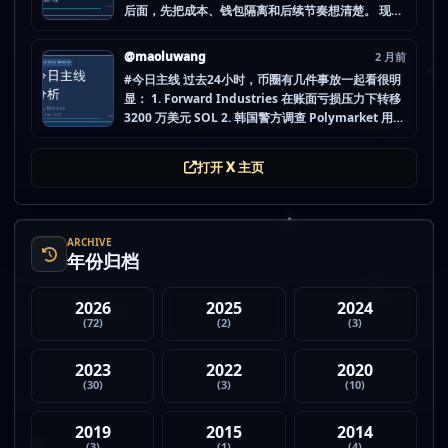
后面，先把成本、钱包隔离和后续节奏想清楚。 现在
做空投最怕的不是没项目，而是一下全开，最后一条
都没做扎实。 mao.lu/today-airdrop-selecti… #空
@maoluwang
2 月前
投项目 #...
#今日主线 过去24小时，币圈有几件事放一起看很明
显： 1. Forward Industries 在账面亏损压力下转移
3200 万美元 SOL 2. 韩国警方调查 Polymarket 用户
非法赌博行为 3. 加密亿万富翁继续资助支持加密货币
的政治力量 4. Strategy 的杠杆比特币模型迎...
打开 X 主页
ARCHIVE
年份归档
2026
2025
2024
(72)
(2)
(3)
2023
2022
2020
(30)
(3)
(10)
2019
2015
2014
(3)
(1)
(4)