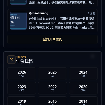
后面，先把成本、钱包隔离和后续节奏想清楚。 现在
做空投最怕的不是没项目，而是一下全开，最后一条
都没做扎实。 mao.lu/today-airdrop-selecti… #空
@maoluwang
2 月前
投项目 #...
#今日主线 过去24小时，币圈有几件事放一起看很明
显： 1. Forward Industries 在账面亏损压力下转移
3200 万美元 SOL 2. 韩国警方调查 Polymarket 用户
非法赌博行为 3. 加密亿万富翁继续资助支持加密货币
的政治力量 4. Strategy 的杠杆比特币模型迎...
打开 X 主页
ARCHIVE
年份归档
2026
2025
2024
(72)
(2)
(3)
2023
2022
2020
(30)
(3)
(10)
2019
2015
2014
(3)
(1)
(4)