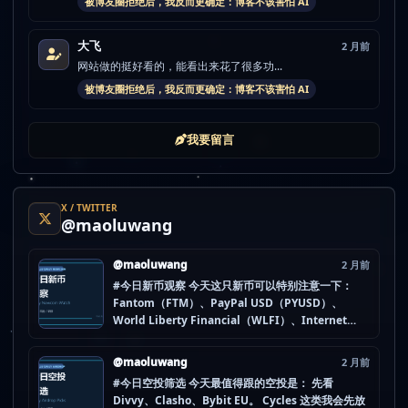
被博友圈拒绝后，我反而更确定：博客不该害怕 AI
大飞
2 月前
网站做的挺好看的，能看出来花了很多功...
被博友圈拒绝后，我反而更确定：博客不该害怕 AI
我要留言
X / TWITTER
@maoluwang
@maoluwang
2 月前
#今日新币观察 今天这只新币可以特别注意一下：
Fantom（FTM）、PayPal USD（PYUSD）、
World Liberty Financial（WLFI）、Internet
Computer (IOU)（ICP） 不是因为它们一定最猛，
而是更像“热度是不是在回流”的样本。 这种时候最怕
@maoluwang
2 月前
把...
#今日空投筛选 今天最值得跟的空投是： 先看
Divvy、Clasho、Bybit EU。 Cycles 这类我会先放