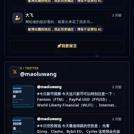
被博友圈拒绝后，我反而更确定：博客不该害怕 AI
大飞
2 月前
网站做的挺好看的，能看出来花了很多功...
被博友圈拒绝后，我反而更确定：博客不该害怕 AI
我要留言
X / TWITTER
@maoluwang
@maoluwang
2 月前
#今日新币观察 今天这只新币可以特别注意一下：
Fantom（FTM）、PayPal USD（PYUSD）、
World Liberty Financial（WLFI）、Internet
Computer (IOU)（ICP） 不是因为它们一定最猛，
而是更像“热度是不是在回流”的样本。 这种时候最怕
@maoluwang
2 月前
把...
#今日空投筛选 今天最值得跟的空投是： 先看
Divvy、Clasho、Bybit EU。 Cycles 这类我会先放