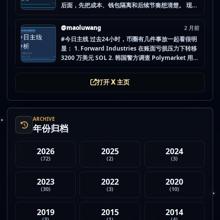
后面，先把成本、钱包隔离和后续节奏想清楚。 现在
做空投最怕的不是没项目，而是一下全开，最后一条
都没做扎实。 mao.lu/today-airdrop-selecti… #空
@maoluwang
2 月前
投项目 #...
#今日主线 过去24小时，币圈有几件事放一起看很明
显： 1. Forward Industries 在账面亏损压力下转移
3200 万美元 SOL 2. 韩国警方调查 Polymarket 用户
非法赌博行为 3. 加密亿万富翁继续资助支持加密货币
的政治力量 4. Strategy 的杠杆比特币模型迎...
打开 X 主页
ARCHIVE
年份归档
2026
2025
2024
(72)
(2)
(3)
2023
2022
2020
(30)
(3)
(10)
2019
2015
2014
(3)
(1)
(4)