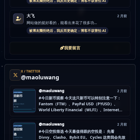
被博友圈拒绝后，我反而更确定：博客不该害怕 AI
大飞
2 月前
网站做的挺好看的，能看出来花了很多功...
被博友圈拒绝后，我反而更确定：博客不该害怕 AI
我要留言
X / TWITTER
@maoluwang
@maoluwang
2 月前
#今日新币观察 今天这只新币可以特别注意一下：
Fantom（FTM）、PayPal USD（PYUSD）、
World Liberty Financial（WLFI）、Internet
Computer (IOU)（ICP） 不是因为它们一定最猛，
而是更像“热度是不是在回流”的样本。 这种时候最怕
@maoluwang
2 月前
把...
#今日空投筛选 今天最值得跟的空投是： 先看
Divvy、Clasho、Bybit EU。 Cycles 这类我会先放