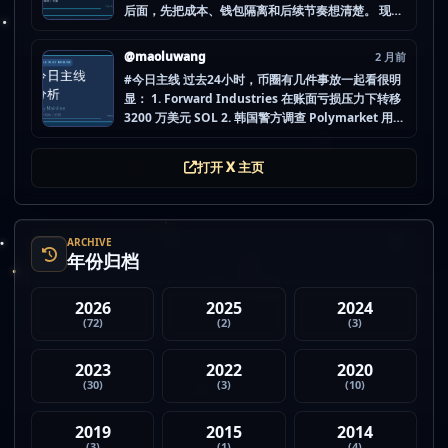
后面，先把成本、钱包隔离和后续节奏想清楚。 现在
做空投最怕的不是没项目，而是一下全开，最后一条
都没做扎实。 mao.lu/today-airdrop-selecti… #空
@maoluwang
2 月前
投项目 #...
#今日主线 过去24小时，币圈有几件事放一起看很明
显： 1. Forward Industries 在账面亏损压力下转移
3200 万美元 SOL 2. 韩国警方调查 Polymarket 用户
非法赌博行为 3. 加密亿万富翁继续资助支持加密货币
的政治力量 4. Strategy 的杠杆比特币模型迎...
打开 X 主页
ARCHIVE
年份归档
2026
2025
2024
(72)
(2)
(3)
2023
2022
2020
(30)
(3)
(10)
2019
2015
2014
(3)
(1)
(4)