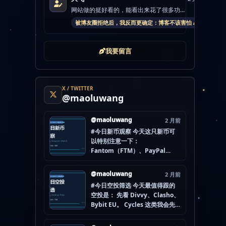
网站做的挺好看的，能看出来花了很多功...
被博友圈拒绝后，我反而更确定：博客不该害怕 AI
我要留言
X / TWITTER
@maoluwang
@maoluwang
2 月前
#今日新币观察 今天这只新币可
以特别注意一下：
Fantom（FTM）、PayPal
USD（PYUSD）、World
Liberty Financial（WLFI）、
@maoluwang
2 月前
Internet Computer (IOU)
#今日空投筛选 今天最值得跟的
（ICP） 不是因为它们一定最
空投是： 先看 Divvy、Clasho、
猛，而是更像“热度是不是在回流”
Bybit EU。 Cycles 这类我会先
的样本。 这种时候最怕把...
放后面，先把成本、钱包隔离和
后续节奏想清楚。 现在做空投最