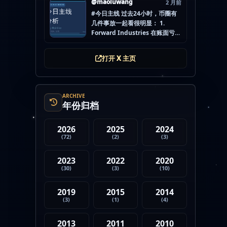
@maoluwang
2 月前
怕的不是没项目，而是一下全
#今日主线 过去24小时，币圈有
开，最后一条都没做扎实。
几件事放一起看很明显： 1.
mao.lu/today-airdrop-
Forward Industries 在账面亏损
selecti… #空投项目 #...
压力下转移 3200 万美元 SOL 2.
韩国警方调查 Polymarket 用户
打开 X 主页
非法赌博行为 3. 加密亿万富翁继
续资助支持加密货币的政治力量
4. Strategy 的杠杆比特币模型
迎...
ARCHIVE
年份归档
2026
2025
2024
(72)
(2)
(3)
2023
2022
2020
(30)
(3)
(10)
2019
2015
2014
(3)
(1)
(4)
2013
2011
2010