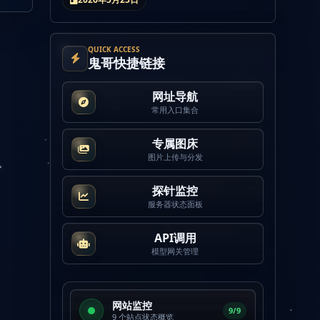
QUICK ACCESS
鬼哥快捷链接
网址导航
常用入口集合
专属图床
图片上传与分发
探针监控
服务器状态面板
API调用
模型网关管理
网站监控
9/9
9 个站点状态概览