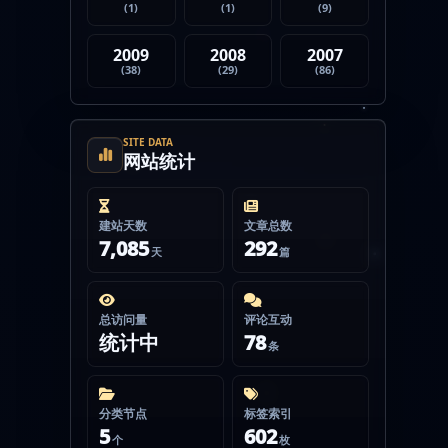
(1)
(1)
(9)
2009
2008
2007
(38)
(29)
(86)
SITE DATA
网站统计
建站天数
文章总数
7,085
292
天
篇
总访问量
评论互动
统计中
78
条
分类节点
标签索引
5
602
个
枚