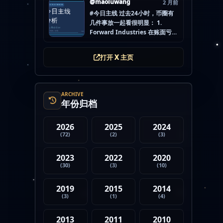
@maoluwang
2 月前
怕的不是没项目，而是一下全
#今日主线 过去24小时，币圈有
开，最后一条都没做扎实。
几件事放一起看很明显： 1.
mao.lu/today-airdrop-
Forward Industries 在账面亏损
selecti… #空投项目 #...
压力下转移 3200 万美元 SOL 2.
韩国警方调查 Polymarket 用户
打开 X 主页
非法赌博行为 3. 加密亿万富翁继
续资助支持加密货币的政治力量
4. Strategy 的杠杆比特币模型
迎...
ARCHIVE
年份归档
2026
2025
2024
(72)
(2)
(3)
2023
2022
2020
(30)
(3)
(10)
2019
2015
2014
(3)
(1)
(4)
2013
2011
2010