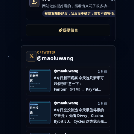
网站做的挺好看的，能看出来花了很多功...
被博友圈拒绝后，我反而更确定：博客不该害怕 AI
我要留言
X / TWITTER
@maoluwang
@maoluwang
2 月前
#今日新币观察 今天这只新币可
以特别注意一下：
Fantom（FTM）、PayPal
USD（PYUSD）、World
Liberty Financial（WLFI）、
@maoluwang
2 月前
Internet Computer (IOU)
#今日空投筛选 今天最值得跟的
（ICP） 不是因为它们一定最
空投是： 先看 Divvy、Clasho、
猛，而是更像“热度是不是在回流”
Bybit EU。 Cycles 这类我会先
的样本。 这种时候最怕把...
放后面，先把成本、钱包隔离和
后续节奏想清楚。 现在做空投最