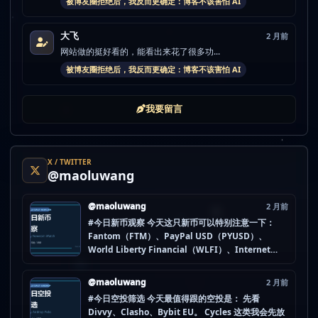
被博友圈拒绝后，我反而更确定：博客不该害怕 AI
大飞
2 月前
网站做的挺好看的，能看出来花了很多功...
被博友圈拒绝后，我反而更确定：博客不该害怕 AI
我要留言
X / TWITTER
@maoluwang
@maoluwang
2 月前
#今日新币观察 今天这只新币可以特别注意一下：
Fantom（FTM）、PayPal USD（PYUSD）、
World Liberty Financial（WLFI）、Internet
Computer (IOU)（ICP） 不是因为它们一定最猛，
而是更像“热度是不是在回流”的样本。 这种时候最怕
@maoluwang
2 月前
把...
#今日空投筛选 今天最值得跟的空投是： 先看
Divvy、Clasho、Bybit EU。 Cycles 这类我会先放