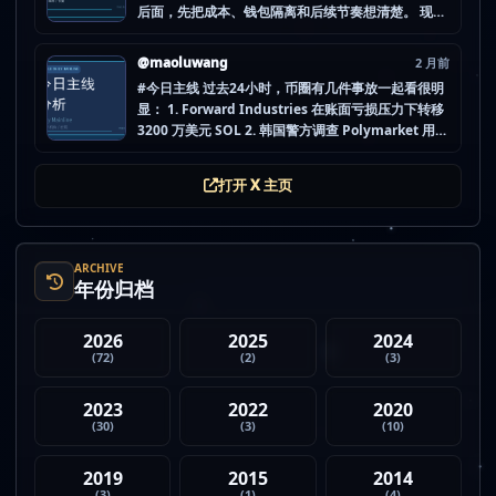
后面，先把成本、钱包隔离和后续节奏想清楚。 现在
做空投最怕的不是没项目，而是一下全开，最后一条
都没做扎实。 mao.lu/today-airdrop-selecti… #空
@maoluwang
2 月前
投项目 #...
#今日主线 过去24小时，币圈有几件事放一起看很明
显： 1. Forward Industries 在账面亏损压力下转移
3200 万美元 SOL 2. 韩国警方调查 Polymarket 用户
非法赌博行为 3. 加密亿万富翁继续资助支持加密货币
的政治力量 4. Strategy 的杠杆比特币模型迎...
打开 X 主页
ARCHIVE
年份归档
2026
2025
2024
(72)
(2)
(3)
2023
2022
2020
(30)
(3)
(10)
2019
2015
2014
(3)
(1)
(4)