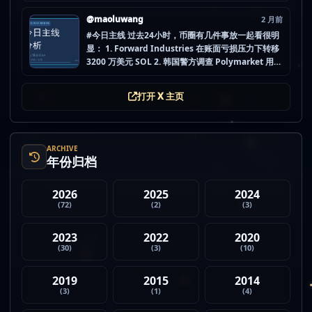
做空投最怕的不是没项目，而是一下全开，最后一条
都没做扎实。 mao.lu/today-airdrop-selecti… #空
@maoluwang
2 月前
投项目 #...
#今日主线 过去24小时，币圈有几件事放一起看很明
显： 1. Forward Industries 在账面亏损压力下转移
3200 万美元 SOL 2. 韩国警方调查 Polymarket 用户
非法赌博行为 3. 加密亿万富翁继续资助支持加密货币
的政治力量 4. Strategy 的杠杆比特币模型迎...
打开 X 主页
ARCHIVE
年份归档
2026
2025
2024
(72)
(2)
(3)
2023
2022
2020
(30)
(3)
(10)
2019
2015
2014
(3)
(1)
(4)