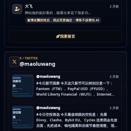
大飞
2 月前
网站做的挺好看的，能看出来花了很多功...
被博友圈拒绝后，我反而更确定：博客不该害怕 AI
我要留言
X / TWITTER
@maoluwang
@maoluwang
2 月前
#今日新币观察 今天这只新币可以特别注意一下：
Fantom（FTM）、PayPal USD（PYUSD）、
World Liberty Financial（WLFI）、Internet
Computer (IOU)（ICP） 不是因为它们一定最猛，
而是更像“热度是不是在回流”的样本。 这种时候最怕
@maoluwang
2 月前
把...
#今日空投筛选 今天最值得跟的空投是： 先看
Divvy、Clasho、Bybit EU。 Cycles 这类我会先放
后面，先把成本、钱包隔离和后续节奏想清楚。 现在