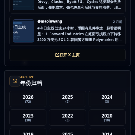
Divvy、Clasho、Bybit EU。 Cycles 这类我会先放
后面，先把成本、钱包隔离和后续节奏想清楚。 现在
做空投最怕的不是没项目，而是一下全开，最后一条
都没做扎实。 mao.lu/today-airdrop-selecti… #空
@maoluwang
2 月前
投项目 #...
#今日主线 过去24小时，币圈有几件事放一起看很明
显： 1. Forward Industries 在账面亏损压力下转移
3200 万美元 SOL 2. 韩国警方调查 Polymarket 用户
非法赌博行为 3. 加密亿万富翁继续资助支持加密货币
的政治力量 4. Strategy 的杠杆比特币模型迎...
打开 X 主页
ARCHIVE
年份归档
2026
2025
2024
(72)
(2)
(3)
2023
2022
2020
(30)
(3)
(10)
2019
2015
2014