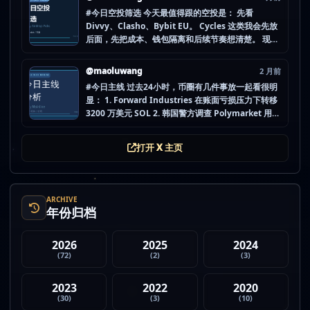
把...
#今日空投筛选 今天最值得跟的空投是： 先看
Divvy、Clasho、Bybit EU。 Cycles 这类我会先放
后面，先把成本、钱包隔离和后续节奏想清楚。 现在
做空投最怕的不是没项目，而是一下全开，最后一条
都没做扎实。 mao.lu/today-airdrop-selecti… #空
@maoluwang
2 月前
投项目 #...
#今日主线 过去24小时，币圈有几件事放一起看很明
显： 1. Forward Industries 在账面亏损压力下转移
3200 万美元 SOL 2. 韩国警方调查 Polymarket 用户
非法赌博行为 3. 加密亿万富翁继续资助支持加密货币
的政治力量 4. Strategy 的杠杆比特币模型迎...
打开 X 主页
ARCHIVE
年份归档
2026
2025
2024
(72)
(2)
(3)
2023
2022
2020
(30)
(3)
(10)