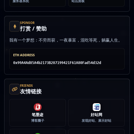
服务器系统
站点面板
SPONSOR
打赏 / 赞助
我有一个梦想：不劳而获，一夜暴富，混吃等死，躺赢人生。
ETH ADDRESS
0x99A4Ad85A4b2173B287199421F61A80Fad54d32d
FRIENDS
友情链接
笔墨迹
好站网
博客圈子
发现好站、展示好站