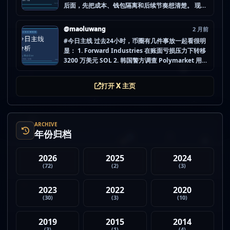
后面，先把成本、钱包隔离和后续节奏想清楚。 现在
做空投最怕的不是没项目，而是一下全开，最后一条
都没做扎实。 mao.lu/today-airdrop-selecti… #空
@maoluwang
2 月前
投项目 #...
#今日主线 过去24小时，币圈有几件事放一起看很明
显： 1. Forward Industries 在账面亏损压力下转移
3200 万美元 SOL 2. 韩国警方调查 Polymarket 用户
非法赌博行为 3. 加密亿万富翁继续资助支持加密货币
的政治力量 4. Strategy 的杠杆比特币模型迎...
打开 X 主页
ARCHIVE
年份归档
2026
2025
2024
(72)
(2)
(3)
2023
2022
2020
(30)
(3)
(10)
2019
2015
2014
(3)
(1)
(4)