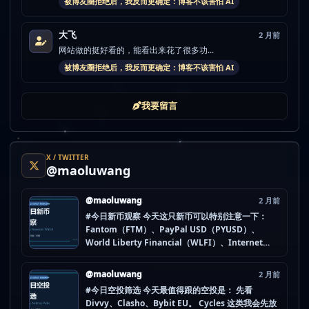
被博友圈拒绝后，我反而更确定：博客不该害怕 AI
大飞
2 月前
网站做的挺好看的，能看出来花了很多功...
被博友圈拒绝后，我反而更确定：博客不该害怕 AI
我要留言
X / TWITTER
@maoluwang
@maoluwang
2 月前
#今日新币观察 今天这只新币可以特别注意一下：
Fantom（FTM）、PayPal USD（PYUSD）、
World Liberty Financial（WLFI）、Internet
Computer (IOU)（ICP） 不是因为它们一定最猛，
而是更像“热度是不是在回流”的样本。 这种时候最怕
@maoluwang
2 月前
把...
#今日空投筛选 今天最值得跟的空投是： 先看
Divvy、Clasho、Bybit EU。 Cycles 这类我会先放