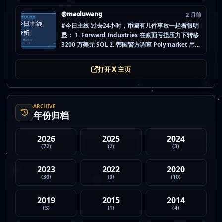
做空投最怕的不是没项目，而是一下全开，最后一条
都没做扎实。 mao.lu/today-airdrop-selecti… #空
@maoluwang
2 月前
投项目 #...
#今日主线 过去24小时，币圈有几件事放一起看很明
显： 1. Forward Industries 在账面亏损压力下转移
3200 万美元 SOL 2. 韩国警方调查 Polymarket 用户
非法赌博行为 3. 加密亿万富翁继续资助支持加密货币
的政治力量 4. Strategy 的杠杆比特币模型迎...
打开 X 主页
ARCHIVE
年份归档
2026
2025
2024
(72)
(2)
(3)
2023
2022
2020
(30)
(3)
(10)
2019
2015
2014
(3)
(1)
(4)