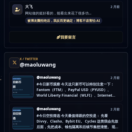
大飞
2 月前
网站做的挺好看的，能看出来花了很多功...
被博友圈拒绝后，我反而更确定：博客不该害怕 AI
我要留言
X / TWITTER
@maoluwang
@maoluwang
2 月前
#今日新币观察 今天这只新币可以特别注意一下：
Fantom（FTM）、PayPal USD（PYUSD）、
World Liberty Financial（WLFI）、Internet
Computer (IOU)（ICP） 不是因为它们一定最猛，
而是更像“热度是不是在回流”的样本。 这种时候最怕
@maoluwang
2 月前
把...
#今日空投筛选 今天最值得跟的空投是： 先看
Divvy、Clasho、Bybit EU。 Cycles 这类我会先放
后面，先把成本、钱包隔离和后续节奏想清楚。 现在