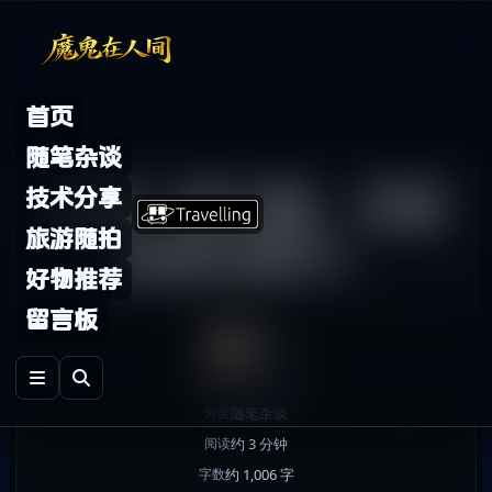
Skip to content
首页
随笔杂谈
总有一种力量，在推
技术分享
旅游随拍
动我们前行！
好物推荐
留言板
鬼哥
2008年12月20日
发布
随笔杂谈
分类
约 3 分钟
阅读
约 1,006 字
字数