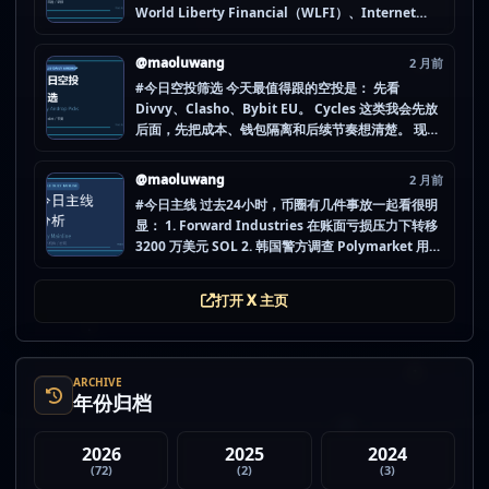
World Liberty Financial（WLFI）、Internet
Computer (IOU)（ICP） 不是因为它们一定最猛，
而是更像“热度是不是在回流”的样本。 这种时候最怕
@maoluwang
2 月前
把...
#今日空投筛选 今天最值得跟的空投是： 先看
Divvy、Clasho、Bybit EU。 Cycles 这类我会先放
后面，先把成本、钱包隔离和后续节奏想清楚。 现在
做空投最怕的不是没项目，而是一下全开，最后一条
都没做扎实。 mao.lu/today-airdrop-selecti… #空
@maoluwang
2 月前
投项目 #...
#今日主线 过去24小时，币圈有几件事放一起看很明
显： 1. Forward Industries 在账面亏损压力下转移
3200 万美元 SOL 2. 韩国警方调查 Polymarket 用户
非法赌博行为 3. 加密亿万富翁继续资助支持加密货币
的政治力量 4. Strategy 的杠杆比特币模型迎...
打开 X 主页
ARCHIVE
年份归档
2026
2025
2024
(72)
(2)
(3)