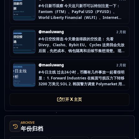
#今日新币观察 今天这只新币可以特别注意一下：
Fantom（FTM）、PayPal USD（PYUSD）、
World Liberty Financial（WLFI）、Internet
Computer (IOU)（ICP） 不是因为它们一定最猛，
而是更像“热度是不是在回流”的样本。 这种时候最怕
@maoluwang
2 月前
把...
#今日空投筛选 今天最值得跟的空投是： 先看
Divvy、Clasho、Bybit EU。 Cycles 这类我会先放
后面，先把成本、钱包隔离和后续节奏想清楚。 现在
做空投最怕的不是没项目，而是一下全开，最后一条
都没做扎实。 mao.lu/today-airdrop-selecti… #空
@maoluwang
2 月前
投项目 #...
#今日主线 过去24小时，币圈有几件事放一起看很明
显： 1. Forward Industries 在账面亏损压力下转移
3200 万美元 SOL 2. 韩国警方调查 Polymarket 用户
非法赌博行为 3. 加密亿万富翁继续资助支持加密货币
的政治力量 4. Strategy 的杠杆比特币模型迎...
打开 X 主页
ARCHIVE
年份归档