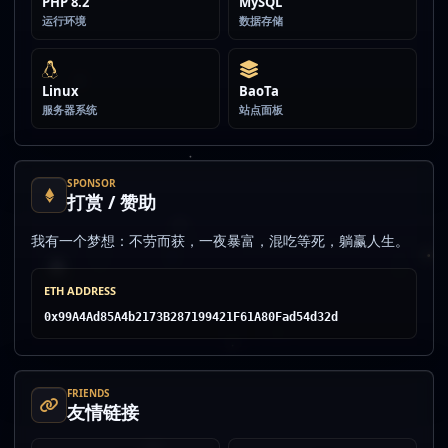
PHP 8.2
MySQL
运行环境
数据存储
Linux
BaoTa
服务器系统
站点面板
SPONSOR
打赏 / 赞助
我有一个梦想：不劳而获，一夜暴富，混吃等死，躺赢人生。
ETH ADDRESS
0x99A4Ad85A4b2173B287199421F61A80Fad54d32d
FRIENDS
友情链接