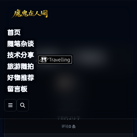
Skip to content
首页
随笔杂谈
又是一个周末
技术分享
旅游随拍
好物推荐
鬼哥
留言板
2007年3月17日
发布
随笔杂谈
分类
约 1 分钟
阅读
约 213 字
字数
0 条
评论