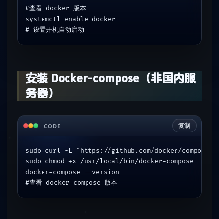
#查看 docker 版本
systemctl enable docker  
# 设置开机自动启动
安装 Docker-compose（非国内服
务器）
复制
CODE
sudo curl -L "https://github.com/docker/compose/r
sudo chmod +x /usr/local/bin/docker-compose
docker-compose --version  
#查看 docker-compose 版本