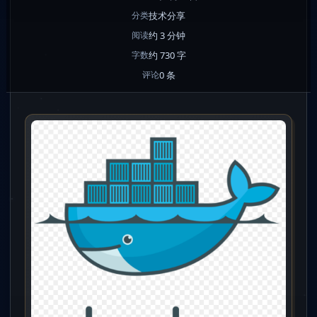
技术分享
分类
约 3 分钟
阅读
约 730 字
字数
0 条
评论