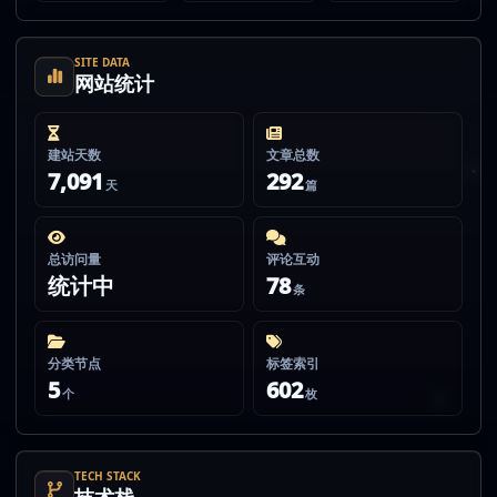
SITE DATA
网站统计
建站天数
文章总数
7,091
292
天
篇
总访问量
评论互动
统计中
78
条
分类节点
标签索引
5
602
个
枚
TECH STACK