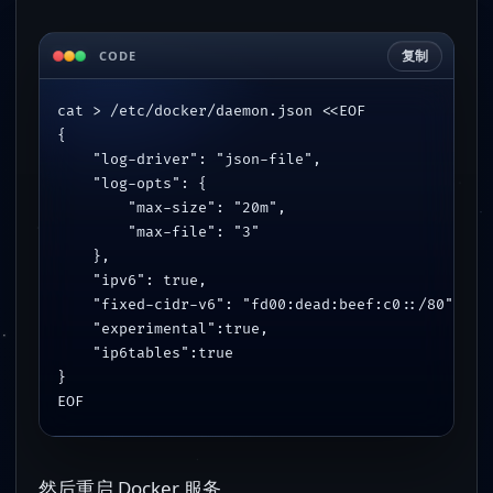
复制
CODE
cat > /etc/docker/daemon.json <<EOF
{
    "log-driver": "json-file",
    "log-opts": {
        "max-size": "20m",
        "max-file": "3"
    },
    "ipv6": true,
    "fixed-cidr-v6": "fd00:dead:beef:c0::/80",
    "experimental":true,
    "ip6tables":true
}
EOF
然后重启 Docker 服务