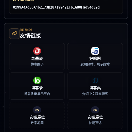
0x99A4Ad85A4b2173B287199421F61A80Fad54d32d
FRIENDS
友情链接
笔墨迹
好站网
博客圈子
发现好站、展示好站
博客录
博客集
博客收录展示平台
介绍中文独立博客
05
06
友链席位
友链席位
数字花园
长期互访