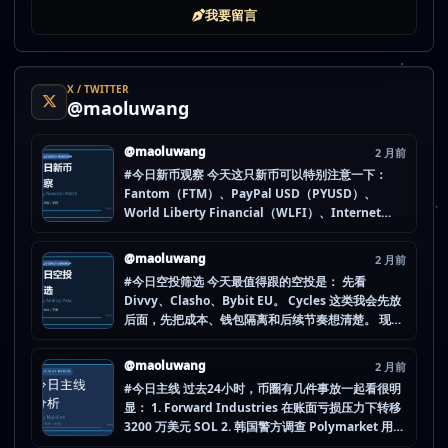
我要留言
X / TWITTER
@maoluwang
@maoluwang
2 月前
#今日新币观察 今天这只新币可以特别注意一下：
Fantom（FTM）、PayPal USD（PYUSD）、
World Liberty Financial（WLFI）、Internet
Computer (IOU)（ICP） 不是因为它们一定最猛，
而是更像“热度是不是在回流”的样本。 这种时候最怕
@maoluwang
2 月前
把...
#今日空投筛选 今天最值得跟的空投是： 先看
Divvy、Clasho、Bybit EU。 Cycles 这类我会先放
后面，先把成本、钱包隔离和后续节奏想清楚。 现在
做空投最怕的不是没项目，而是一下全开，最后一条
都没做扎实。 mao.lu/today-airdrop-selecti… #空
@maoluwang
2 月前
投项目 #...
#今日主线 过去24小时，币圈有几件事放一起看很明
显： 1. Forward Industries 在账面亏损压力下转移
3200 万美元 SOL 2. 韩国警方调查 Polymarket 用户
非法赌博行为 3. 加密亿万富翁继续资助支持加密货币