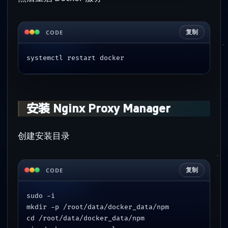
复制
CODE
systemctl restart docker
安装 Nginx Proxy Manager
创建安装目录
复制
CODE
sudo -i
mkdir -p /root/data/docker_data/npm
cd /root/data/docker_data/npm