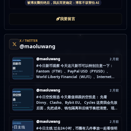
被博友圈拒绝后，我反而更确定：博客不该害怕 AI
我要留言
X / TWITTER
@maoluwang
@maoluwang
2 月前
#今日新币观察 今天这只新币可以特别注意一下：
Fantom（FTM）、PayPal USD（PYUSD）、
World Liberty Financial（WLFI）、Internet
Computer (IOU)（ICP） 不是因为它们一定最猛，
而是更像“热度是不是在回流”的样本。 这种时候最怕
@maoluwang
2 月前
把...
#今日空投筛选 今天最值得跟的空投是： 先看
Divvy、Clasho、Bybit EU。 Cycles 这类我会先放
后面，先把成本、钱包隔离和后续节奏想清楚。 现在
做空投最怕的不是没项目，而是一下全开，最后一条
都没做扎实。 mao.lu/today-airdrop-selecti… #空
@maoluwang
2 月前
投项目 #...
#今日主线 过去24小时，币圈有几件事放一起看很明