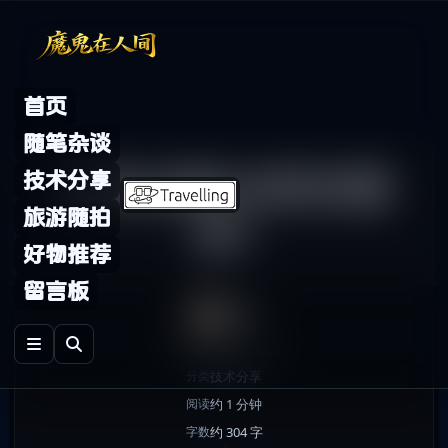
Skip to content
首页
随笔杂谈
如何点亮QQ校友图
技术分享
旅游随拍
标?
好物推荐
留言板
鬼哥
2009年1月13日
发布
技术分享
分类
约 1 分钟
阅读
约 304 字
字数