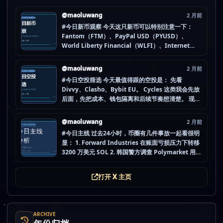
@maoluwang
2 月前
#今日新币观察 今天这只新币可以特别注意一下：
Fantom（FTM）、PayPal USD（PYUSD）、
World Liberty Financial（WLFI）、Internet
Computer (IOU)（ICP） 不是因为它们一定最猛，
而是更像“热度是不是在回流”的样本。 这种时候最怕
@maoluwang
2 月前
把...
#今日空投筛选 今天最值得跟的空投是： 先看
Divvy、Clasho、Bybit EU。 Cycles 这类我会先放
后面，先把成本、钱包隔离和后续节奏想清楚。 现在
做空投最怕的不是没项目，而是一下全开，最后一条
都没做扎实。 mao.lu/today-airdrop-selecti… #空
@maoluwang
2 月前
投项目 #...
#今日主线 过去24小时，币圈有几件事放一起看很明
显： 1. Forward Industries 在账面亏损压力下转移
3200 万美元 SOL 2. 韩国警方调查 Polymarket 用户
非法赌博行为 3. 加密亿万富翁继续资助支持加密货币
的政治力量 4. Strategy 的杠杆比特币模型迎...
打开 X 主页
ARCHIVE