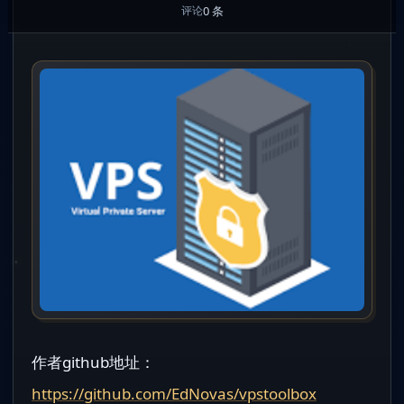
0 条
评论
作者github地址：
https://github.com/EdNovas/vpstoolbox