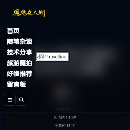
Skip to content
首页
随笔杂谈
EdNovas的VPS脚本
技术分享
旅游随拍
Toolbox工具箱
好物推荐
留言板
鬼哥
2023年6月11日
发布
技术分享
分类
约 1 分钟
阅读
约 81 字
字数