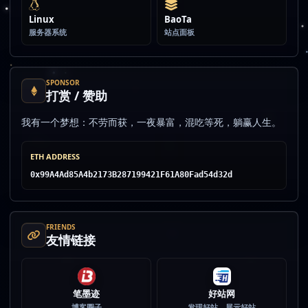
Linux
BaoTa
服务器系统
站点面板
SPONSOR
打赏 / 赞助
我有一个梦想：不劳而获，一夜暴富，混吃等死，躺赢人生。
ETH ADDRESS
0x99A4Ad85A4b2173B287199421F61A80Fad54d32d
FRIENDS
友情链接
笔墨迹
好站网
博客圈子
发现好站、展示好站