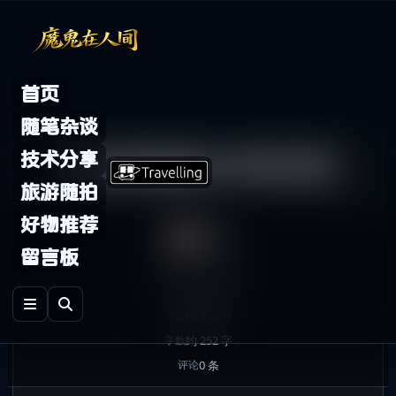
Skip to content
首页
随笔杂谈
和音速版主的对抗
技术分享
旅游随拍
好物推荐
鬼哥
留言板
2007年3月19日
发布
随笔杂谈
分类
约 1 分钟
阅读
约 252 字
字数
0 条
评论