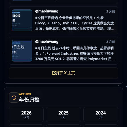
Computer (IOU)（ICP） 不是因为它们一定最猛，
而是更像“热度是不是在回流”的样本。 这种时候最怕
@maoluwang
2 月前
把...
#今日空投筛选 今天最值得跟的空投是： 先看
Divvy、Clasho、Bybit EU。 Cycles 这类我会先放
后面，先把成本、钱包隔离和后续节奏想清楚。 现在
做空投最怕的不是没项目，而是一下全开，最后一条
都没做扎实。 mao.lu/today-airdrop-selecti… #空
@maoluwang
2 月前
投项目 #...
#今日主线 过去24小时，币圈有几件事放一起看很明
显： 1. Forward Industries 在账面亏损压力下转移
3200 万美元 SOL 2. 韩国警方调查 Polymarket 用户
非法赌博行为 3. 加密亿万富翁继续资助支持加密货币
的政治力量 4. Strategy 的杠杆比特币模型迎...
打开 X 主页
ARCHIVE
年份归档
2026
2025
2024
(72)
(2)
(3)