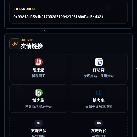
ETH ADDRESS
0x99A4Ad85A4b2173B287199421F61A80Fad54d32d
FRIENDS
友情链接
笔墨迹
好站网
博客圈子
发现好站、展示好站
博客录
博客集
博客收录展示平台
介绍中文独立博客
05
06
友链席位
友链席位
数字花园
长期互访