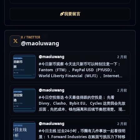
我要留言
X / TWITTER
@maoluwang
@maoluwang
2 月前
#今日新币观察 今天这只新币可以特别注意一下：
Fantom（FTM）、PayPal USD（PYUSD）、
World Liberty Financial（WLFI）、Internet
Computer (IOU)（ICP） 不是因为它们一定最猛，
而是更像“热度是不是在回流”的样本。 这种时候最怕
@maoluwang
2 月前
把...
#今日空投筛选 今天最值得跟的空投是： 先看
Divvy、Clasho、Bybit EU。 Cycles 这类我会先放
后面，先把成本、钱包隔离和后续节奏想清楚。 现在
做空投最怕的不是没项目，而是一下全开，最后一条
都没做扎实。 mao.lu/today-airdrop-selecti… #空
@maoluwang
2 月前
投项目 #...
#今日主线 过去24小时，币圈有几件事放一起看很明
显： 1. Forward Industries 在账面亏损压力下转移