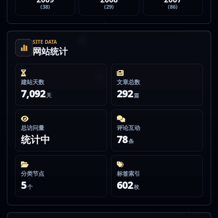
(38)
(29)
(86)
SITE DATA
网站统计
建站天数
文章总数
7,092
292
天
篇
总访问量
评论互动
统计中
78
条
分类节点
标签索引
5
602
个
枚