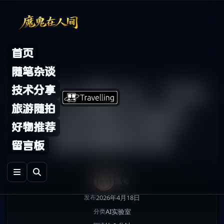
Skip to content
首页
随笔杂谈
Manus 是什么：它为
技术分享
旅游随拍
什么会突然火起来，
好物推荐
适合哪些任务
留言板
鬼哥
2026年4月18日
发布
AI实验室
分类