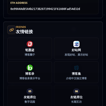
ETH ADDRESS
0x99A4Ad85A4b2173B287199421F61A80Fad54d32d
FRIENDS
友情链接
笔墨迹
好站网
博客圈子
发现好站、展示好站
博客录
博客集
博客收录展示平台
介绍中文独立博客
05
06
友链席位
友链席位
数字花园
长期互访