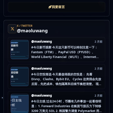
我要留言
X / TWITTER
@maoluwang
@maoluwang
2 月前
#今日新币观察 今天这只新币可以特别注意一下：
Fantom（FTM）、PayPal USD（PYUSD）、
World Liberty Financial（WLFI）、Internet
Computer (IOU)（ICP） 不是因为它们一定最猛，
而是更像“热度是不是在回流”的样本。 这种时候最怕
@maoluwang
2 月前
把...
#今日空投筛选 今天最值得跟的空投是： 先看
Divvy、Clasho、Bybit EU。 Cycles 这类我会先放
后面，先把成本、钱包隔离和后续节奏想清楚。 现在
做空投最怕的不是没项目，而是一下全开，最后一条
都没做扎实。 mao.lu/today-airdrop-selecti… #空
@maoluwang
2 月前
投项目 #...
#今日主线 过去24小时，币圈有几件事放一起看很明
显： 1. Forward Industries 在账面亏损压力下转移
3200 万美元 SOL 2. 韩国警方调查 Polymarket 用户