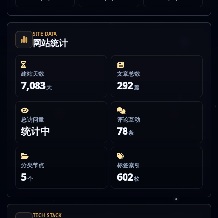
SITE DATA
网站统计
建站天数
文章总数
7,083
292
天
篇
总访问量
评论互动
统计中
78
条
分类节点
标签索引
5
602
个
枚
TECH STACK