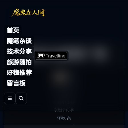
Skip to content
首页
随笔杂谈
验证QQ邮箱广播
技术分享
旅游随拍
好物推荐
鬼哥
留言板
2010年4月2日
发布
技术分享
分类
约 1 分钟
阅读
约 10 字
字数
0 条
评论