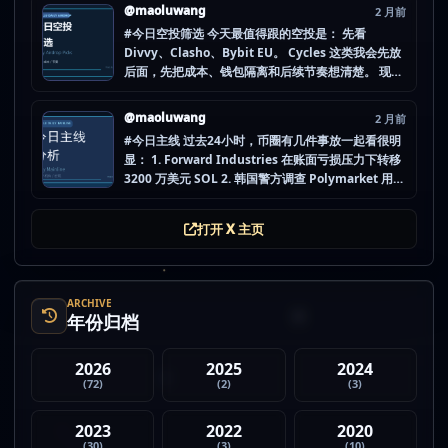
而是更像“热度是不是在回流”的样本。 这种时候最怕
@maoluwang
2 月前
把...
#今日空投筛选 今天最值得跟的空投是： 先看
Divvy、Clasho、Bybit EU。 Cycles 这类我会先放
后面，先把成本、钱包隔离和后续节奏想清楚。 现在
做空投最怕的不是没项目，而是一下全开，最后一条
都没做扎实。 mao.lu/today-airdrop-selecti… #空
@maoluwang
2 月前
投项目 #...
#今日主线 过去24小时，币圈有几件事放一起看很明
显： 1. Forward Industries 在账面亏损压力下转移
3200 万美元 SOL 2. 韩国警方调查 Polymarket 用户
非法赌博行为 3. 加密亿万富翁继续资助支持加密货币
的政治力量 4. Strategy 的杠杆比特币模型迎...
打开 X 主页
ARCHIVE
年份归档
2026
2025
2024
(72)
(2)
(3)
2023
2022
2020
(30)
(3)
(10)