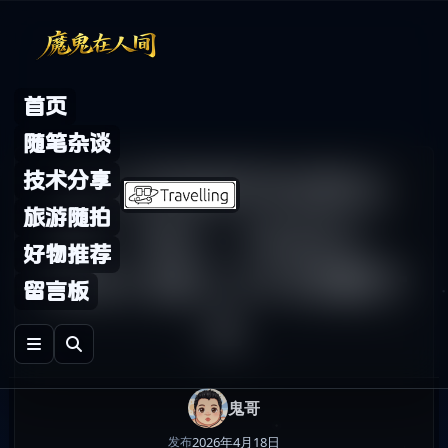
Skip to content
首页
随笔杂谈
AI 工作流平台怎么
技术分享
旅游随拍
选：n8n、Zapier、
好物推荐
Make 接入 AI 时看什
留言板
么
鬼哥
2026年4月18日
发布