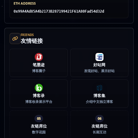
ETH ADDRESS
0x99A4Ad85A4b2173B287199421F61A80Fad54d32d
FRIENDS
友情链接
笔墨迹
好站网
博客圈子
发现好站、展示好站
博客录
博客集
博客收录展示平台
介绍中文独立博客
05
06
友链席位
友链席位
数字花园
长期互访