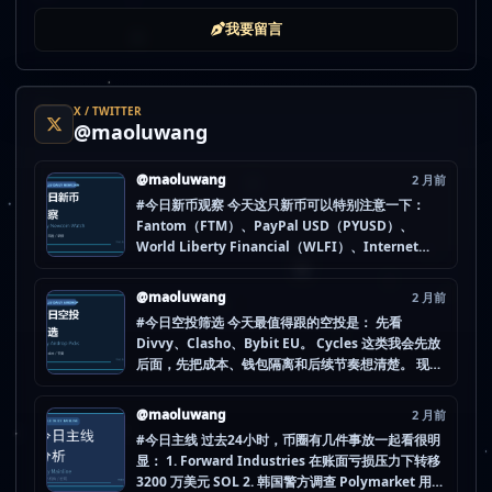
我要留言
X / TWITTER
@maoluwang
@maoluwang
2 月前
#今日新币观察 今天这只新币可以特别注意一下：
Fantom（FTM）、PayPal USD（PYUSD）、
World Liberty Financial（WLFI）、Internet
Computer (IOU)（ICP） 不是因为它们一定最猛，
而是更像“热度是不是在回流”的样本。 这种时候最怕
@maoluwang
2 月前
把...
#今日空投筛选 今天最值得跟的空投是： 先看
Divvy、Clasho、Bybit EU。 Cycles 这类我会先放
后面，先把成本、钱包隔离和后续节奏想清楚。 现在
做空投最怕的不是没项目，而是一下全开，最后一条
都没做扎实。 mao.lu/today-airdrop-selecti… #空
@maoluwang
2 月前
投项目 #...
#今日主线 过去24小时，币圈有几件事放一起看很明
显： 1. Forward Industries 在账面亏损压力下转移
3200 万美元 SOL 2. 韩国警方调查 Polymarket 用户