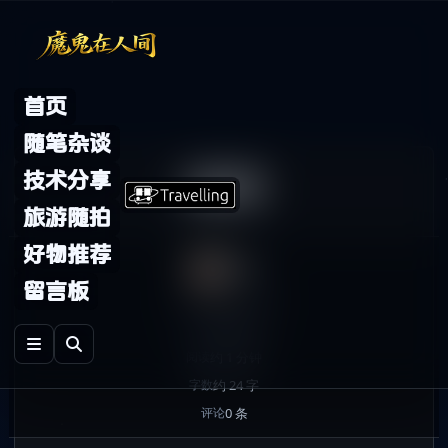
Skip to content
首页
随笔杂谈
呵呵
技术分享
旅游随拍
好物推荐
鬼哥
留言板
2007年4月7日
发布
随笔杂谈
分类
约 1 分钟
阅读
约 24 字
字数
0 条
评论