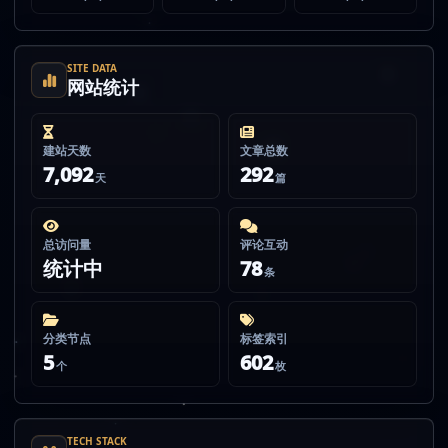
SITE DATA
网站统计
建站天数
文章总数
7,092
292
天
篇
总访问量
评论互动
统计中
78
条
分类节点
标签索引
5
602
个
枚
TECH STACK