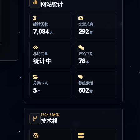
网站统计
建站天数
文章总数
7,084
292
天
篇
总访问量
评论互动
统计中
78
条
分类节点
标签索引
5
602
个
枚
TECH STACK
技术栈