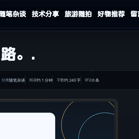
随笔杂谈
技术分享
旅游随拍
好物推荐
留
路。.
随笔杂谈
约 1 分钟
约 243 字
0 条
分类
阅读
字数
评论