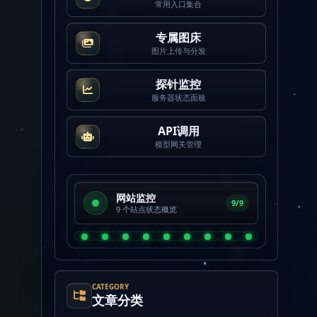
常用入口集合
专属图床
图片上传与分发
探针监控
服务器状态面板
API调用
模型网关管理
网站监控
9/9
9 个站点状态概览
CATEGORY
文章分类