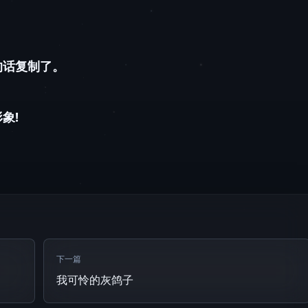
的话复制了。
象!
下一篇
我可怜的灰鸽子