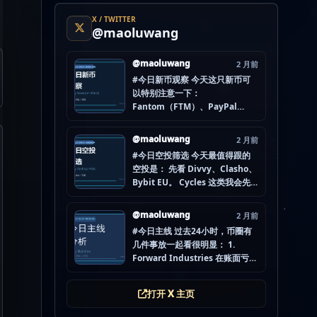
X / TWITTER
@maoluwang
@maoluwang
2 月前
#今日新币观察 今天这只新币可
以特别注意一下：
Fantom（FTM）、PayPal
USD（PYUSD）、World
Liberty Financial（WLFI）、
@maoluwang
2 月前
Internet Computer (IOU)
#今日空投筛选 今天最值得跟的
（ICP） 不是因为它们一定最
空投是： 先看 Divvy、Clasho、
猛，而是更像“热度是不是在回流”
Bybit EU。 Cycles 这类我会先
的样本。 这种时候最怕把...
放后面，先把成本、钱包隔离和
后续节奏想清楚。 现在做空投最
@maoluwang
2 月前
怕的不是没项目，而是一下全
#今日主线 过去24小时，币圈有
开，最后一条都没做扎实。
几件事放一起看很明显： 1.
mao.lu/today-airdrop-
Forward Industries 在账面亏损
selecti… #空投项目 #...
压力下转移 3200 万美元 SOL 2.
韩国警方调查 Polymarket 用户
打开 X 主页
非法赌博行为 3. 加密亿万富翁继
续资助支持加密货币的政治力量