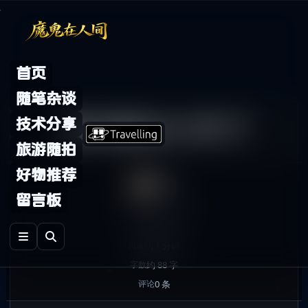
Skip to content
首页
随笔杂谈
真的要去工作了
技术分享
旅游随拍
好物推荐
鬼哥
留言板
2007年4月27日
发布
随笔杂谈
分类
约 1 分钟
阅读
约 88 字
字数
0 条
评论