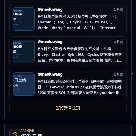
@maoluwang
2 月前
#今日新币观察 今天这只新币可以特别注意一下：
Fantom（FTM）、PayPal USD（PYUSD）、
World Liberty Financial（WLFI）、Internet
Computer (IOU)（ICP） 不是因为它们一定最猛，
而是更像“热度是不是在回流”的样本。 这种时候最怕
@maoluwang
2 月前
把...
#今日空投筛选 今天最值得跟的空投是： 先看
Divvy、Clasho、Bybit EU。 Cycles 这类我会先放
后面，先把成本、钱包隔离和后续节奏想清楚。 现在
做空投最怕的不是没项目，而是一下全开，最后一条
都没做扎实。 mao.lu/today-airdrop-selecti… #空
@maoluwang
2 月前
投项目 #...
#今日主线 过去24小时，币圈有几件事放一起看很明
显： 1. Forward Industries 在账面亏损压力下转移
3200 万美元 SOL 2. 韩国警方调查 Polymarket 用户
非法赌博行为 3. 加密亿万富翁继续资助支持加密货币
的政治力量 4. Strategy 的杠杆比特币模型迎...
打开 X 主页
ARCHIVE