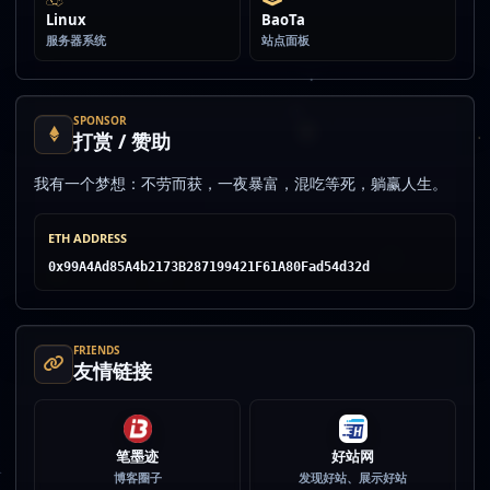
Linux
BaoTa
服务器系统
站点面板
SPONSOR
打赏 / 赞助
我有一个梦想：不劳而获，一夜暴富，混吃等死，躺赢人生。
ETH ADDRESS
0x99A4Ad85A4b2173B287199421F61A80Fad54d32d
FRIENDS
友情链接
笔墨迹
好站网
博客圈子
发现好站、展示好站