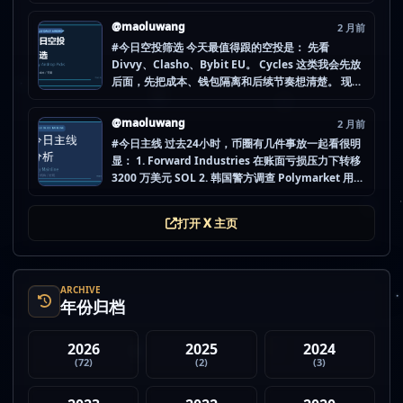
Computer (IOU)（ICP） 不是因为它们一定最猛，
而是更像“热度是不是在回流”的样本。 这种时候最怕
@maoluwang
2 月前
把...
#今日空投筛选 今天最值得跟的空投是： 先看
Divvy、Clasho、Bybit EU。 Cycles 这类我会先放
后面，先把成本、钱包隔离和后续节奏想清楚。 现在
做空投最怕的不是没项目，而是一下全开，最后一条
都没做扎实。 mao.lu/today-airdrop-selecti… #空
@maoluwang
2 月前
投项目 #...
#今日主线 过去24小时，币圈有几件事放一起看很明
显： 1. Forward Industries 在账面亏损压力下转移
3200 万美元 SOL 2. 韩国警方调查 Polymarket 用户
非法赌博行为 3. 加密亿万富翁继续资助支持加密货币
的政治力量 4. Strategy 的杠杆比特币模型迎...
打开 X 主页
ARCHIVE
年份归档
2026
2025
2024
(72)
(2)
(3)