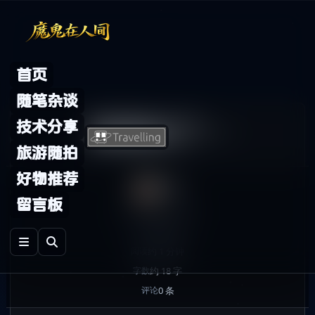
Skip to content
首页
随笔杂谈
想夏娃了…
技术分享
旅游随拍
好物推荐
鬼哥
留言板
2007年8月10日
发布
随笔杂谈
分类
约 1 分钟
阅读
约 18 字
字数
0 条
评论