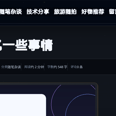
随笔杂谈
技术分享
旅游随拍
好物推荐
留
忆一些事情
随笔杂谈
约 2 分钟
约 548 字
0 条
分类
阅读
字数
评论