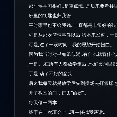
那时候学习很好..是重点班..是后来要考县
班里的钥匙也归我管..
平时家里也不给我钱..一直都是非常好的孩子
可是从那次篮球事件以后,我本来发誓，一定
可是,过了一段时间，我的思想开始扭曲。.
因为我当时对书如饥似渴..有什么就看什么.
于是。.在所有人都放学走后..他们桌洞里
于是.动了不好的念头..
后来我每天就是放学后先到操场去打篮球.
开了教室的门，进去”偷窃”..
每天偷一两本…
终于在一次班会上…班主任找我谈话..