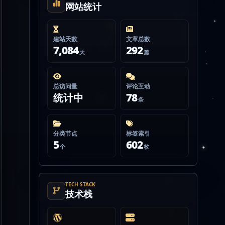
网站统计
建站天数
文章总数
7,084
292
天
篇
总访问量
评论互动
统计中
78
条
分类节点
标签索引
5
602
个
枚
TECH STACK
技术栈