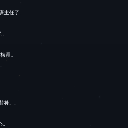
班主任了.
.
梅霞..
.
.
替补。.
..