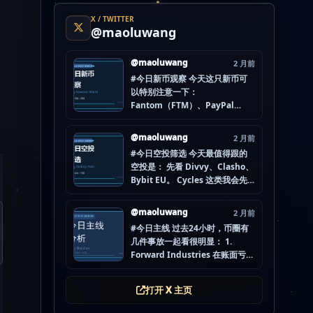
X / TWITTER
@maoluwang
@maoluwang
2 月前
#今日新币观察 今天这只新币可
以特别注意一下：
Fantom（FTM）、PayPal
USD（PYUSD）、World
Liberty Financial（WLFI）、
@maoluwang
2 月前
Internet Computer (IOU)
#今日空投筛选 今天最值得跟的
（ICP） 不是因为它们一定最
空投是： 先看 Divvy、Clasho、
猛，而是更像“热度是不是在回流”
Bybit EU。 Cycles 这类我会先
的样本。 这种时候最怕把...
放后面，先把成本、钱包隔离和
后续节奏想清楚。 现在做空投最
@maoluwang
2 月前
怕的不是没项目，而是一下全
#今日主线 过去24小时，币圈有
开，最后一条都没做扎实。
几件事放一起看很明显： 1.
mao.lu/today-airdrop-
Forward Industries 在账面亏损
selecti… #空投项目 #...
压力下转移 3200 万美元 SOL 2.
韩国警方调查 Polymarket 用户
打开 X 主页
非法赌博行为 3. 加密亿万富翁继
续资助支持加密货币的政治力量