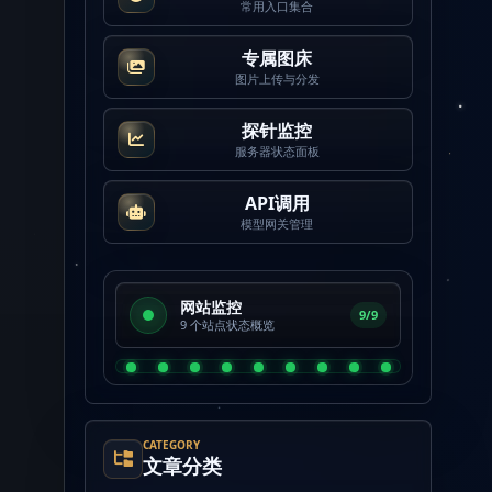
常用入口集合
专属图床
图片上传与分发
探针监控
服务器状态面板
API调用
模型网关管理
网站监控
9/9
9 个站点状态概览
CATEGORY
文章分类