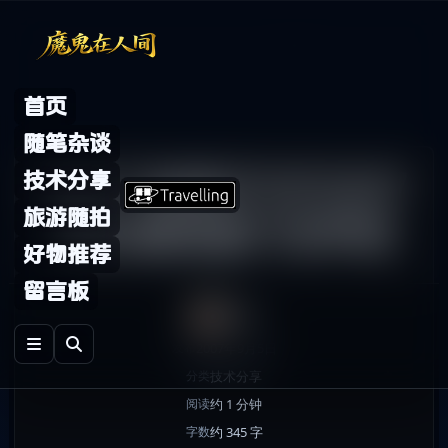
Skip to content
首页
随笔杂谈
关于"灰鸽子VIP2007
技术分享
旅游随拍
疯狂魔鬼版"的声明
好物推荐
留言板
鬼哥
2007年9月5日
发布
技术分享
分类
约 1 分钟
阅读
约 345 字
字数