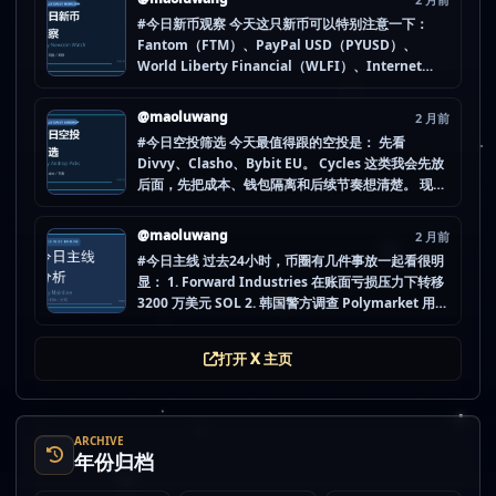
#今日新币观察 今天这只新币可以特别注意一下：
Fantom（FTM）、PayPal USD（PYUSD）、
World Liberty Financial（WLFI）、Internet
Computer (IOU)（ICP） 不是因为它们一定最猛，
而是更像“热度是不是在回流”的样本。 这种时候最怕
@maoluwang
2 月前
把...
#今日空投筛选 今天最值得跟的空投是： 先看
Divvy、Clasho、Bybit EU。 Cycles 这类我会先放
后面，先把成本、钱包隔离和后续节奏想清楚。 现在
做空投最怕的不是没项目，而是一下全开，最后一条
都没做扎实。 mao.lu/today-airdrop-selecti… #空
@maoluwang
2 月前
投项目 #...
#今日主线 过去24小时，币圈有几件事放一起看很明
显： 1. Forward Industries 在账面亏损压力下转移
3200 万美元 SOL 2. 韩国警方调查 Polymarket 用户
非法赌博行为 3. 加密亿万富翁继续资助支持加密货币
的政治力量 4. Strategy 的杠杆比特币模型迎...
打开 X 主页
ARCHIVE
年份归档