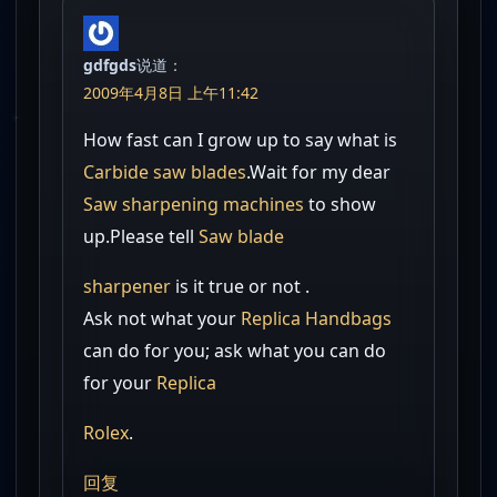
gdfgds
说道：
2009年4月8日 上午11:42
How fast can I grow up to say what is
Carbide saw blades
.Wait for my dear
Saw sharpening machines
to show
up.Please tell
Saw blade
sharpener
is it true or not .
Ask not what your
Replica Handbags
can do for you; ask what you can do
for your
Replica
Rolex
.
回复