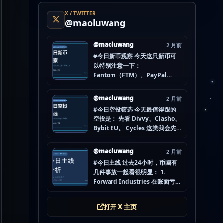
X / TWITTER
@maoluwang
@maoluwang
2 月前
#今日新币观察 今天这只新币可
以特别注意一下：
Fantom（FTM）、PayPal
USD（PYUSD）、World
Liberty Financial（WLFI）、
@maoluwang
2 月前
Internet Computer (IOU)
#今日空投筛选 今天最值得跟的
（ICP） 不是因为它们一定最
空投是： 先看 Divvy、Clasho、
猛，而是更像“热度是不是在回流”
Bybit EU。 Cycles 这类我会先
的样本。 这种时候最怕把...
放后面，先把成本、钱包隔离和
后续节奏想清楚。 现在做空投最
@maoluwang
2 月前
怕的不是没项目，而是一下全
#今日主线 过去24小时，币圈有
开，最后一条都没做扎实。
几件事放一起看很明显： 1.
mao.lu/today-airdrop-
Forward Industries 在账面亏损
selecti… #空投项目 #...
压力下转移 3200 万美元 SOL 2.
韩国警方调查 Polymarket 用户
打开 X 主页
非法赌博行为 3. 加密亿万富翁继
续资助支持加密货币的政治力量