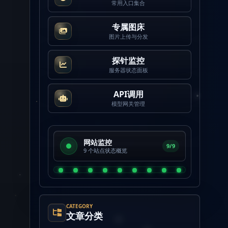
常用入口集合
专属图床
图片上传与分发
探针监控
服务器状态面板
API调用
模型网关管理
网站监控
9/9
9 个站点状态概览
CATEGORY
文章分类