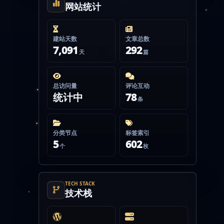
网站统计
建站天数
文章总数
7,091
292
天
篇
总访问量
评论互动
统计中
78
条
分类节点
标签索引
5
602
个
枚
TECH STACK
技术栈