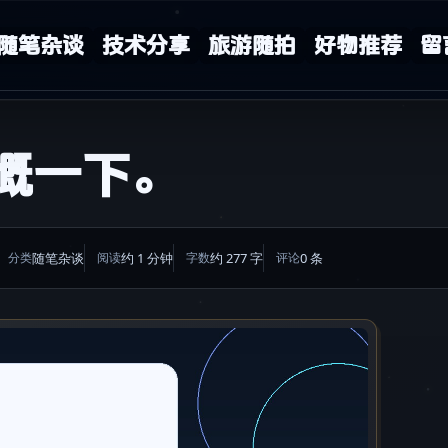
随笔杂谈
技术分享
旅游随拍
好物推荐
留
慨一下。
随笔杂谈
约 1 分钟
约 277 字
0 条
分类
阅读
字数
评论