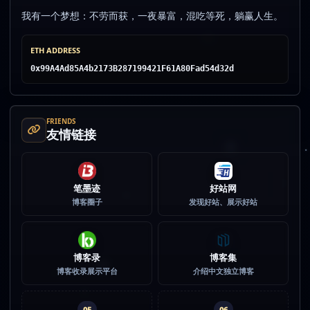
我有一个梦想：不劳而获，一夜暴富，混吃等死，躺赢人生。
ETH ADDRESS
0x99A4Ad85A4b2173B287199421F61A80Fad54d32d
FRIENDS
友情链接
笔墨迹
好站网
博客圈子
发现好站、展示好站
博客录
博客集
博客收录展示平台
介绍中文独立博客
05
06