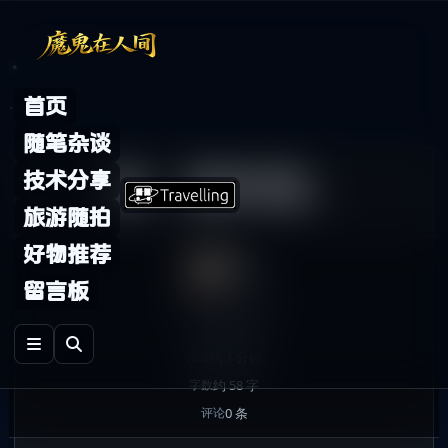
Skip to content
首页
随笔杂谈
猪，要幸福。
技术分享
旅游随拍
好物推荐
鬼哥
留言板
2007年12月4日
发布
随笔杂谈
分类
约 1 分钟
阅读
约 58 字
字数
0 条
评论