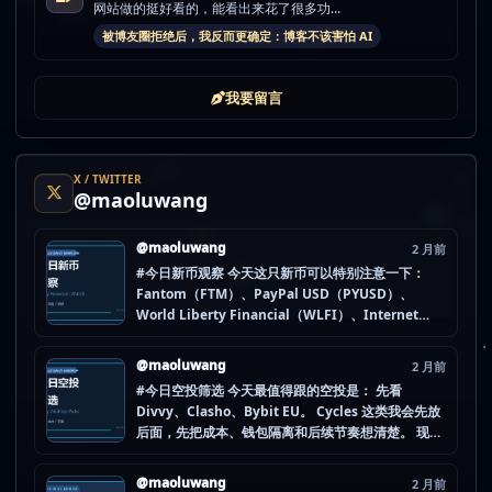
网站做的挺好看的，能看出来花了很多功...
被博友圈拒绝后，我反而更确定：博客不该害怕 AI
我要留言
X / TWITTER
@maoluwang
@maoluwang
2 月前
#今日新币观察 今天这只新币可以特别注意一下：
Fantom（FTM）、PayPal USD（PYUSD）、
World Liberty Financial（WLFI）、Internet
Computer (IOU)（ICP） 不是因为它们一定最猛，
而是更像“热度是不是在回流”的样本。 这种时候最怕
@maoluwang
2 月前
把...
#今日空投筛选 今天最值得跟的空投是： 先看
Divvy、Clasho、Bybit EU。 Cycles 这类我会先放
后面，先把成本、钱包隔离和后续节奏想清楚。 现在
做空投最怕的不是没项目，而是一下全开，最后一条
都没做扎实。 mao.lu/today-airdrop-selecti… #空
@maoluwang
2 月前