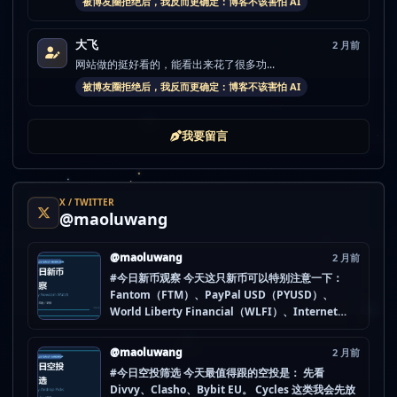
被博友圈拒绝后，我反而更确定：博客不该害怕 AI
大飞
2 月前
网站做的挺好看的，能看出来花了很多功...
被博友圈拒绝后，我反而更确定：博客不该害怕 AI
我要留言
X / TWITTER
@maoluwang
@maoluwang
2 月前
#今日新币观察 今天这只新币可以特别注意一下：
Fantom（FTM）、PayPal USD（PYUSD）、
World Liberty Financial（WLFI）、Internet
Computer (IOU)（ICP） 不是因为它们一定最猛，
而是更像“热度是不是在回流”的样本。 这种时候最怕
@maoluwang
2 月前
把...
#今日空投筛选 今天最值得跟的空投是： 先看
Divvy、Clasho、Bybit EU。 Cycles 这类我会先放