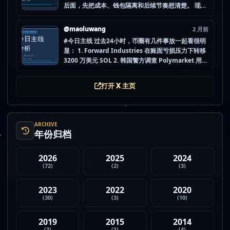
后面，先把成本、钱包隔离和后续节奏想清楚。 现在
做空投最怕的不是没项目，而是一下全开，最后一条
都没做扎实。 mao.lu/today-airdrop-selecti… #空
@maoluwang
2 月前
投项目 #...
#今日主线 过去24小时，币圈有几件事放一起看很明
显： 1. Forward Industries 在账面亏损压力下转移
3200 万美元 SOL 2. 韩国警方调查 Polymarket 用户
非法赌博行为 3. 加密亿万富翁继续资助支持加密货币
的政治力量 4. Strategy 的杠杆比特币模型迎...
打开 X 主页
ARCHIVE
年份归档
2026
2025
2024
(72)
(2)
(3)
2023
2022
2020
(30)
(3)
(10)
2019
2015
2014
(3)
(1)
(4)