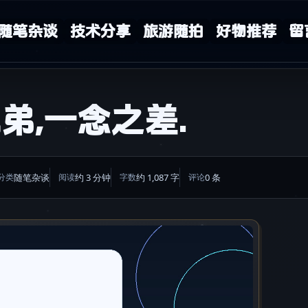
随笔杂谈
技术分享
旅游随拍
好物推荐
留
弟,一念之差.
随笔杂谈
约 3 分钟
约 1,087 字
0 条
分类
阅读
字数
评论