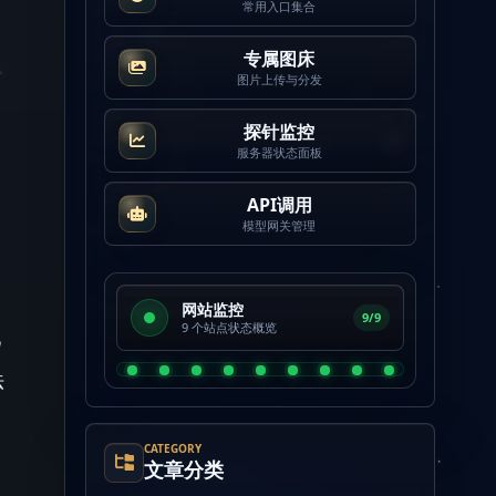
常用入口集合
专属图床
图片上传与分发
探针监控
服务器状态面板
API调用
模型网关管理
网站监控
9/9
9 个站点状态概览
己
法
CATEGORY
文章分类