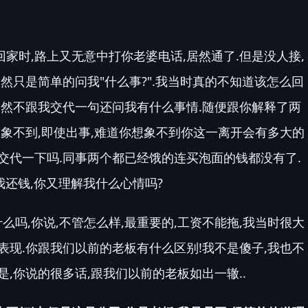
家时,路上又无意中打你老婆电话,居然通了.但是没人接,
竟然只是简单的问我"什么事?".我当时真的不知道该怎么回
竟然不跟我交代一句还问我有什么事情.随便跟你解释了两
想象不到,即使出事,难道你想象不到你这一离开会有多大的
交代一下吗.同事两个都已经饿的连买泡面的钱都没有了.
我还钱,你又理解我什么心情吗?
吗,你说,不管怎么样,最重要的,工资不能拖,我当时很大
表现.你跟我们以前的老板有什么区别!我不是傻子,我也不
是,你说的很多话,跟我们以前的老板如出一辙..