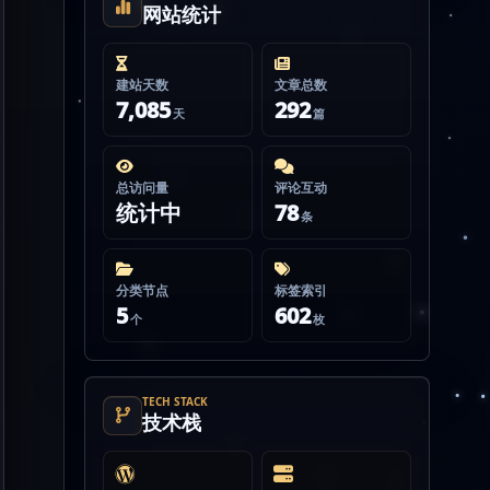
网站统计
建站天数
文章总数
7,085
292
天
篇
总访问量
评论互动
统计中
78
条
分类节点
标签索引
5
602
个
枚
TECH STACK
技术栈