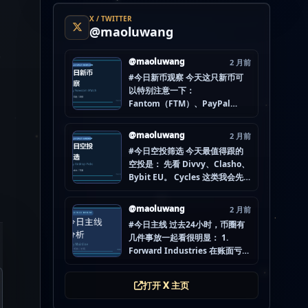
X / TWITTER
@maoluwang
@maoluwang
2 月前
#今日新币观察 今天这只新币可
以特别注意一下：
Fantom（FTM）、PayPal
USD（PYUSD）、World
Liberty Financial（WLFI）、
@maoluwang
2 月前
Internet Computer (IOU)
#今日空投筛选 今天最值得跟的
（ICP） 不是因为它们一定最
空投是： 先看 Divvy、Clasho、
猛，而是更像“热度是不是在回流”
Bybit EU。 Cycles 这类我会先
的样本。 这种时候最怕把...
放后面，先把成本、钱包隔离和
后续节奏想清楚。 现在做空投最
@maoluwang
2 月前
怕的不是没项目，而是一下全
#今日主线 过去24小时，币圈有
开，最后一条都没做扎实。
几件事放一起看很明显： 1.
mao.lu/today-airdrop-
Forward Industries 在账面亏损
selecti… #空投项目 #...
压力下转移 3200 万美元 SOL 2.
韩国警方调查 Polymarket 用户
打开 X 主页
非法赌博行为 3. 加密亿万富翁继
续资助支持加密货币的政治力量