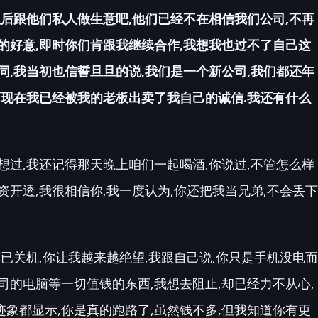
以后跟他们私人做生意吧,他们已经不在相信我们公司,不再
的好意,即时你们肯跟我继续合作,我想我也过不了自己这
同,我当初也信誓旦旦的说,我们是一个新公司,我们都还年
而现在我已经被我的老板出卖了我自己的诚信.我还有什么
想过,我还记得那天晚上咱们一起喝酒,你说过,不管怎么样
资开透,我很相信你,我一度认为,你还把我当兄弟,不会丢下
示已关机,你让我越来越绝望,我跟自己说,你只是手机没电而
司的电脑等一切值钱的东西,我想去阻止,却已经力不从心,
象都显示,你是真的跑路了,虽然钱不多,但我知道你有更