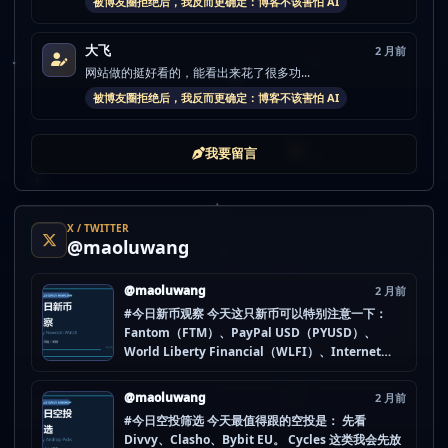
被博友圈拒绝后，我反而更确定：博客不该害怕 AI
大飞
2 月前
网站做的挺好看的，能看出来花了很多功...
被博友圈拒绝后，我反而更确定：博客不该害怕 AI
我要留言
X / TWITTER
@maoluwang
@maoluwang
2 月前
#今日新币观察 今天这只新币可以特别注意一下：
Fantom（FTM）、PayPal USD（PYUSD）、
World Liberty Financial（WLFI）、Internet
Computer (IOU)（ICP） 不是因为它们一定最猛，
而是更像“热度是不是在回流”的样本。 这种时候最怕
@maoluwang
2 月前
把...
#今日空投筛选 今天最值得跟的空投是： 先看
Divvy、Clasho、Bybit EU。 Cycles 这类我会先放