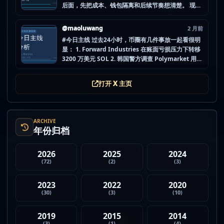
后面，先把成本、钱包隔离和后续节奏想清楚。 现在
做空投最怕的不是没项目，而是一下全开，最后一条
都没做扎实。 mao.lu/today-airdrop-selecti… #空
@maoluwang
2 月前
投项目 #...
#今日主线 过去24小时，币圈有几件事放一起看很明
显： 1. Forward Industries 在账面亏损压力下转移
3200 万美元 SOL 2. 韩国警方调查 Polymarket 用户
非法赌博行为 3. 加密亿万富翁继续资助支持加密货币
的政治力量 4. Strategy 的杠杆比特币模型迎...
打开 X 主页
ARCHIVE
年份归档
2026
2025
2024
(72)
(2)
(3)
2023
2022
2020
(30)
(3)
(10)
2019
2015
2014
(3)
(1)
(4)