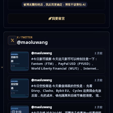
被博友圈拒绝后，我反而更确定：博客不该害怕 AI
我要留言
X / TWITTER
@maoluwang
@maoluwang
2 月前
#今日新币观察 今天这只新币可以特别注意一下：
Fantom（FTM）、PayPal USD（PYUSD）、
World Liberty Financial（WLFI）、Internet
Computer (IOU)（ICP） 不是因为它们一定最猛，
而是更像“热度是不是在回流”的样本。 这种时候最怕
@maoluwang
2 月前
把...
#今日空投筛选 今天最值得跟的空投是： 先看
Divvy、Clasho、Bybit EU。 Cycles 这类我会先放
后面，先把成本、钱包隔离和后续节奏想清楚。 现在
做空投最怕的不是没项目，而是一下全开，最后一条
都没做扎实。 mao.lu/today-airdrop-selecti… #空
@maoluwang
2 月前
投项目 #...
#今日主线 过去24小时，币圈有几件事放一起看很明