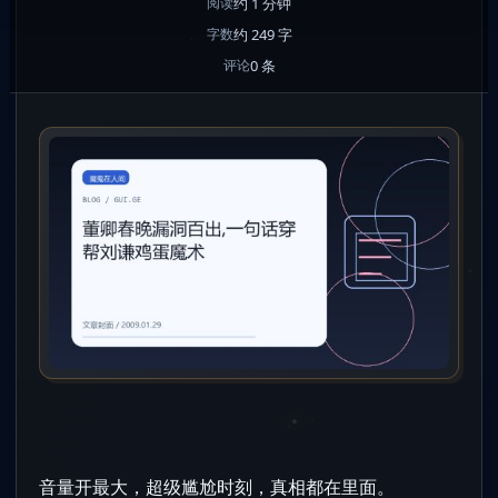
约 1 分钟
阅读
约 249 字
字数
0 条
评论
音量开最大，超级尴尬时刻，真相都在里面。