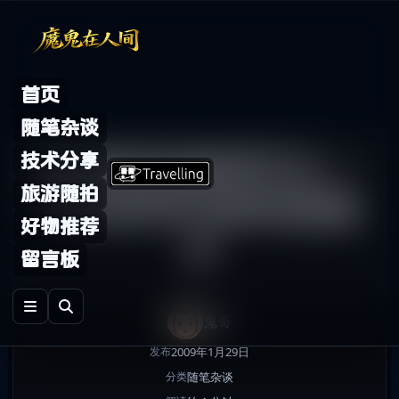
Skip to content
首页
随笔杂谈
董卿春晚漏洞百出,一
技术分享
旅游随拍
句话穿帮刘谦鸡蛋魔
好物推荐
术
留言板
鬼哥
2009年1月29日
发布
随笔杂谈
分类