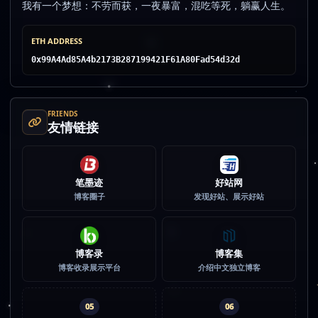
我有一个梦想：不劳而获，一夜暴富，混吃等死，躺赢人生。
ETH ADDRESS
0x99A4Ad85A4b2173B287199421F61A80Fad54d32d
FRIENDS
友情链接
笔墨迹
好站网
博客圈子
发现好站、展示好站
博客录
博客集
博客收录展示平台
介绍中文独立博客
05
06