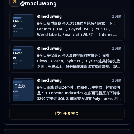
@maoluwang
@maoluwang
2 月前
#今日新币观察 今天这只新币可以特别注意一下：
Fantom（FTM）、PayPal USD（PYUSD）、
World Liberty Financial（WLFI）、Internet
Computer (IOU)（ICP） 不是因为它们一定最猛，
而是更像“热度是不是在回流”的样本。 这种时候最怕
@maoluwang
2 月前
把...
#今日空投筛选 今天最值得跟的空投是： 先看
Divvy、Clasho、Bybit EU。 Cycles 这类我会先放
后面，先把成本、钱包隔离和后续节奏想清楚。 现在
做空投最怕的不是没项目，而是一下全开，最后一条
都没做扎实。 mao.lu/today-airdrop-selecti… #空
@maoluwang
2 月前
投项目 #...
#今日主线 过去24小时，币圈有几件事放一起看很明
显： 1. Forward Industries 在账面亏损压力下转移
3200 万美元 SOL 2. 韩国警方调查 Polymarket 用户
非法赌博行为 3. 加密亿万富翁继续资助支持加密货币
的政治力量 4. Strategy 的杠杆比特币模型迎...
打开 X 主页