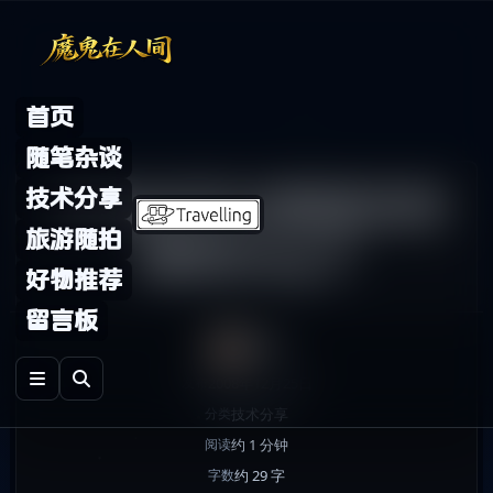
Skip to content
首页
随笔杂谈
手机也可以直接访问
技术分享
旅游随拍
我的blog了
好物推荐
留言板
鬼哥
2008年12月25日
发布
技术分享
分类
约 1 分钟
阅读
约 29 字
字数