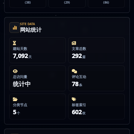
(38)
(29)
(86)
SITE DATA
网站统计
建站天数
文章总数
7,092
292
天
篇
总访问量
评论互动
统计中
78
条
分类节点
标签索引
5
602
个
枚