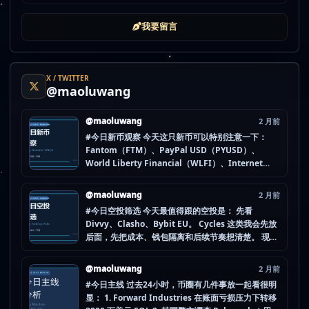
我要留言
X / TWITTER
@maoluwang
@maoluwang
2 月前
#今日新币观察 今天这只新币可以特别注意一下：
Fantom（FTM）、PayPal USD（PYUSD）、
World Liberty Financial（WLFI）、Internet
Computer (IOU)（ICP） 不是因为它们一定最猛，
而是更像“热度是不是在回流”的样本。 这种时候最怕
@maoluwang
2 月前
把...
#今日空投筛选 今天最值得跟的空投是： 先看
Divvy、Clasho、Bybit EU。 Cycles 这类我会先放
后面，先把成本、钱包隔离和后续节奏想清楚。 现在
做空投最怕的不是没项目，而是一下全开，最后一条
都没做扎实。 mao.lu/today-airdrop-selecti… #空
@maoluwang
2 月前
投项目 #...
#今日主线 过去24小时，币圈有几件事放一起看很明
显： 1. Forward Industries 在账面亏损压力下转移