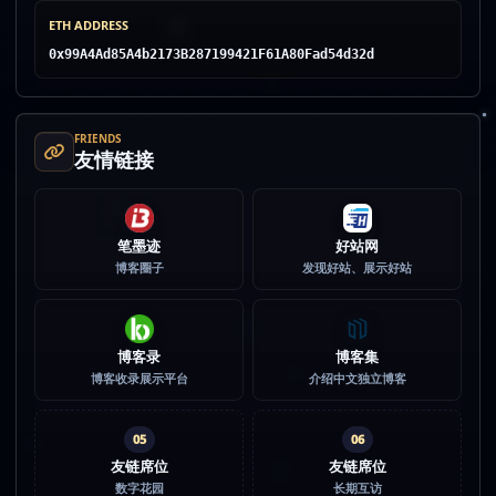
ETH ADDRESS
0x99A4Ad85A4b2173B287199421F61A80Fad54d32d
FRIENDS
友情链接
笔墨迹
好站网
博客圈子
发现好站、展示好站
博客录
博客集
博客收录展示平台
介绍中文独立博客
05
06
友链席位
友链席位
数字花园
长期互访