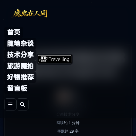
Skip to content
首页
随笔杂谈
本BLOG今天起正式启
技术分享
旅游随拍
用www.mogui.me
好物推荐
留言板
鬼哥
2008年12月27日
发布
技术分享
分类
约 1 分钟
阅读
约 29 字
字数