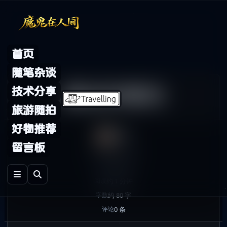
Skip to content
首页
随笔杂谈
最近的情况
技术分享
旅游随拍
好物推荐
鬼哥
留言板
2009年6月4日
发布
随笔杂谈
分类
约 1 分钟
阅读
约 80 字
字数
0 条
评论