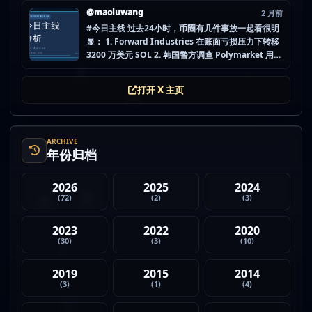
都没做扎实。 mao.lu/today-airdrop-selecti… #空
@maoluwang
2 月前
投项目 #...
#今日主线 过去24小时，币圈有几件事放一起看很明
显： 1. Forward Industries 在账面亏损压力下转移
3200 万美元 SOL 2. 韩国警方调查 Polymarket 用户
非法赌博行为 3. 加密亿万富翁继续资助支持加密货币
的政治力量 4. Strategy 的杠杆比特币模型迎...
打开 X 主页
ARCHIVE
年份归档
2026
2025
2024
(72)
(2)
(3)
2023
2022
2020
(30)
(3)
(10)
2019
2015
2014
(3)
(1)
(4)