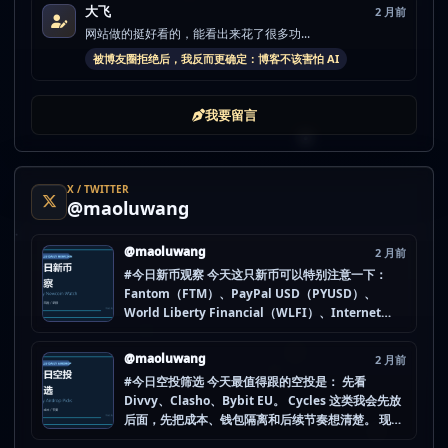
大飞
2 月前
网站做的挺好看的，能看出来花了很多功...
被博友圈拒绝后，我反而更确定：博客不该害怕 AI
我要留言
X / TWITTER
@maoluwang
@maoluwang
2 月前
#今日新币观察 今天这只新币可以特别注意一下：
Fantom（FTM）、PayPal USD（PYUSD）、
World Liberty Financial（WLFI）、Internet
Computer (IOU)（ICP） 不是因为它们一定最猛，
而是更像“热度是不是在回流”的样本。 这种时候最怕
@maoluwang
2 月前
把...
#今日空投筛选 今天最值得跟的空投是： 先看
Divvy、Clasho、Bybit EU。 Cycles 这类我会先放
后面，先把成本、钱包隔离和后续节奏想清楚。 现在
做空投最怕的不是没项目，而是一下全开，最后一条